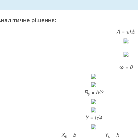
Аналітичне рішення:
A = πhb
φ = 0
R
= h/2
y
Y = h/4
X
= b
Y
= h
0
0