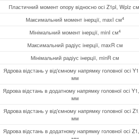
Пластичний момент опору відносно осі Z1pl, Wplz с
4
Максимальний момент інерції, maxI см
4
Мінімальний момент інерції, minI см
Максимальний радіус інерції, maxR см
Мінімальний радіус інерції, minR см
Ядрова відстань у від'ємному напрямку головної осі Y1
мм
Ядрова відстань в додатному напрямку головної осі Y1
мм
Ядрова відстань у від'ємному напрямку головної осі Z1
мм
Ядрова відстань в додатному напрямку головної осі Z1
мм