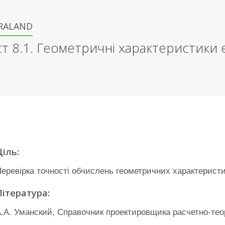
IRALAND
ст 8.1. Геометричні характеристики 
Ціль:
еревірка точності обчислень геометричних характеристик
Література:
.А. Уманский, Справочник проектировщика расчетно-теор