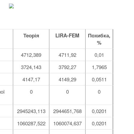
Теорія
LIRA-FEM
Похибка,
%
4712,389
4711,92
0,01
3724,143
3792,27
1,7965
4147,17
4149,29
0,0511
ної
0
0
0
2945243,113
2944651,768
0,0201
1060287,522
1060074,637
0,0201