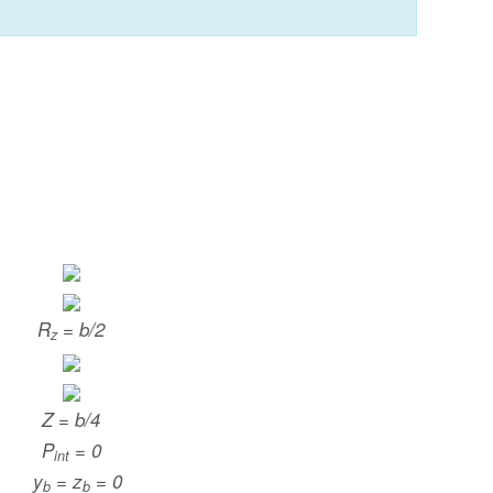
R
= b/2
z
Z = b/4
P
= 0
int
y
= z
= 0
b
b