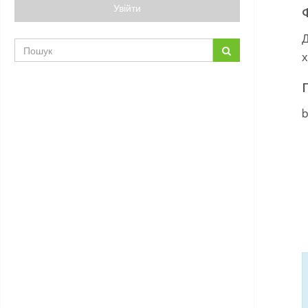
Увійти
Д
х
b