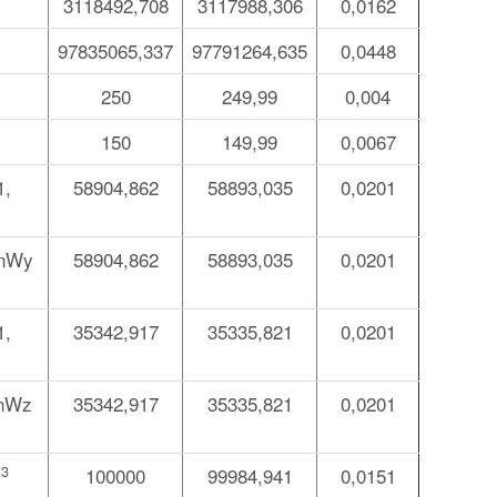
3118492,708
3117988,306
0,0162
97835065,337
97791264,635
0,0448
250
249,99
0,004
150
149,99
0,0067
1,
58904,862
58893,035
0,0201
inWy
58904,862
58893,035
0,0201
1,
35342,917
35335,821
0,0201
inWz
35342,917
35335,821
0,0201
3
м
100000
99984,941
0,0151