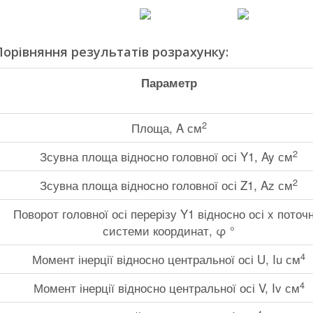
Порівняння результатів розрахунку:
Параметр
2
Площа, A см
2
Зсувна площа відносно головної осі Y1, Ay см
2
Зсувна площа відносно головної осі Z1, Az см
Поворот головної осі перерізу Y1 відносно осі x поточ
системи координат, φ °
4
Момент інерції відносно центральної осі U, Iu см
4
Момент інерції відносно центральної осі V, Iv см