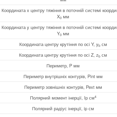
Координата x центру тяжіння в поточній системі коорди
X
мм
0
Координата y центру тяжіння в поточній системі коорди
Y
мм
0
Координата центру крутіння по осі Y, y
см
b
Координата центру крутіння по осі Z, z
см
b
Периметр, P мм
Периметр внутрішніх контурів, Pint мм
Периметр зовнішніх контурів, Pext мм
4
Полярний момент інерції, Ip см
Полярний радіус інерції, ip см