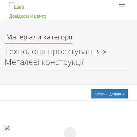
Toggle
navigat
Довідковий центр
Матеріали категорії
Технологія проектування »
Металеві конструкції
Останні додані