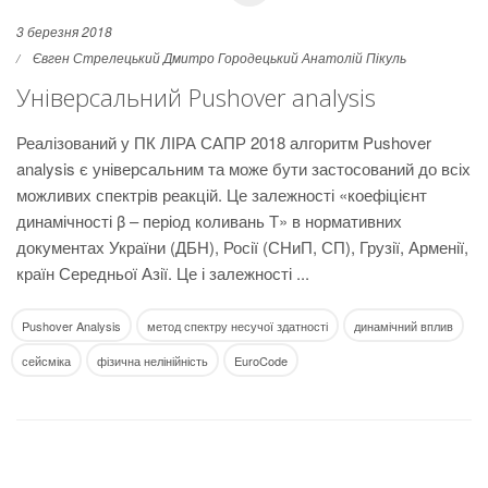
3 березня 2018
Євген Стрелецький
Дмитро Городецький
Анатолій Пікуль
Універсальний Pushover analysis
Реалізований у ПК ЛІРА САПР 2018 алгоритм Pushover
analysis є універсальним та може бути застосований до всіх
можливих спектрів реакцій. Це залежності «коефіцієнт
динамічності β – період коливань Т» в нормативних
документах України (ДБН), Росії (СНиП, СП), Грузії, Арменії,
країн Середньої Азії. Це і залежності ...
Pushover Analysis
метод спектру несучої здатності
динамічний вплив
сейсміка
фізична нелінійність
EuroCode