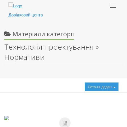
Toggle
navigat
Довідковий центр
Матеріали категорії
Технологія проектування »
Нормативи
Останні додані