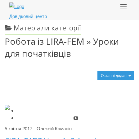
Toggle
navigat
Довідковий центр
Матеріали категорії
Робота із LIRA-FEM » Уроки
для початківців
Останні додані
5 квітня 2017
Олексій Каманін