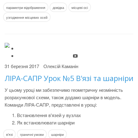
параметри відображення
довідка
місцеві осі
узгодження місцевих осей
31 березня 2017
Олексій Каманін
ЛІРА-САПР Урок №5 В'язі та шарніри
У цьому уроці ми забезпечимо геометричну незмінність
розрахункової схеми, також додамо шарніри в модель.
Команди ЛІРА-САПР, представлені в уроці:
Встановлення в'язей у вузлах
Як встановлювати шарніри
в'язі
граничні умови
шарніри