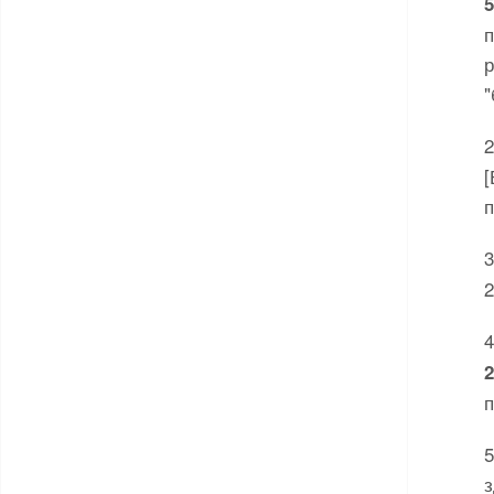
5
п
р
"
[
п
2
2
п
з