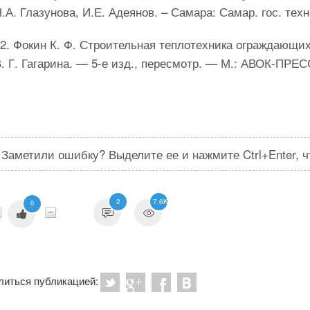
.А. Глазунова, И.Е. Адеянов. – Самара: Самар. гос. техн. 
2. Фокин К. Ф. Строительная теплотехника ограждающих
. Г. Гагарина. — 5-е изд., пересмотр. — М.: АВОК-ПРЕСС
Заметили ошибку? Выделите ее и нажмите Ctrl+Enter, 
2
7.6K
0
литься публикацией: