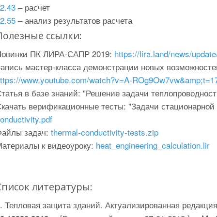
2.43
– расчет
2.55
– анализ результатов расчета
Полезные ссылки:
Новинки ПК ЛИРА-САПР 2019:
https://lira.land/news/updat
Запись мастер-класса демонстрации новых возможност
https://www.youtube.com/watch?v=A-ROg9Ow7vw&amp;t=1
Статья в базе знаний: "Решение задачи теплопроводнос
Скачать верификационные тесты: "Задачи стационарной
onductivity.pdf
Файлы задач:
thermal-conductivity-tests.zip
Материалы к видеоуроку:
heat_engineering_calculation.lir
Список литературы:
. Тепловая защита зданий. Актуализированная редакци