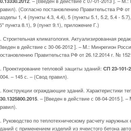
. – [Введен в действие с 07-01-2013 ]. – M.
0.13330.2012
равил). (Согласно постановлению Правительства РФ от
азделы 1, 4 (пункты 4.3, 4.4), 5 (пункты 5.1, 5.2, 5.4 - 5.7)
б" пункта 8.1), 9 (пункт 9.1), приложение Г.)
2. Строительная климатология. Актуализированная реда
Введен в действие с 30-06-2012 ]. – M.: Минрегион Росси
остановлению Правительства РФ от 26.12.2014 г. № 152
3. Проектирование тепловой защиты зданий:
СП 23-101-
004. – 145 с. – (Свод правил).
4. Конструкции ограждающие зданий. Характеристики т
. – [Введен в действие с 08-04-2015 ]. –
30.1325800.2015
равил).
5. Руководство по теплотехническому расчету наружных
даний с применением изделий из ячеистого бетона авт