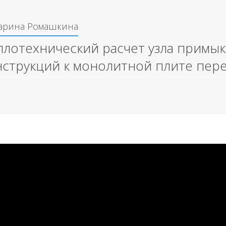
арина Ромашкина
плотехнический расчет узла примы
нструкций к монолитной плите пер