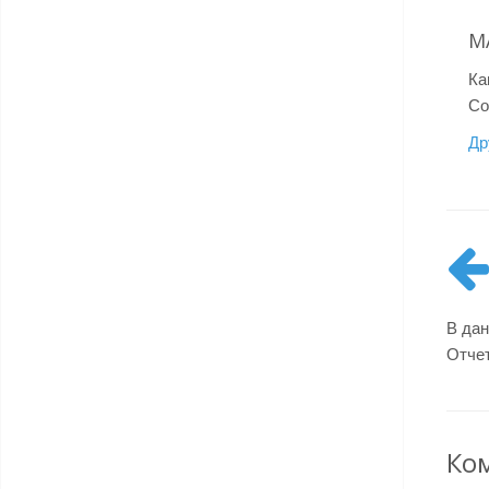
М
Ка
Со
Др
В дан
Отчет
Ко