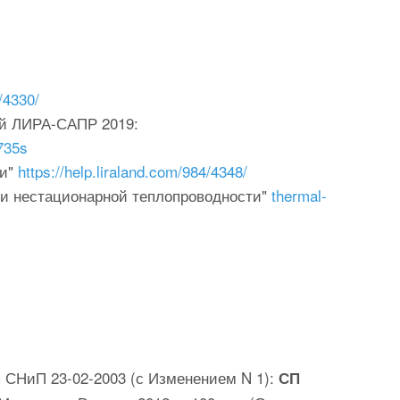
e/4330/
ей ЛИРА-САПР 2019:
735s
ти"
https://help.liraland.com/984/4348/
 и нестационарной теплопроводности"
thermal-
я СНиП 23-02-2003 (с Изменением N 1):
СП