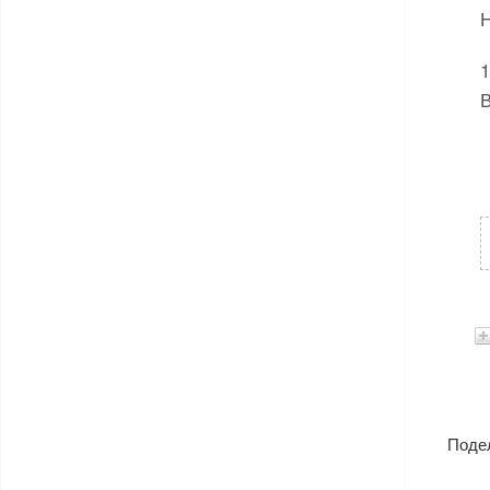
Н
1
В
Поде