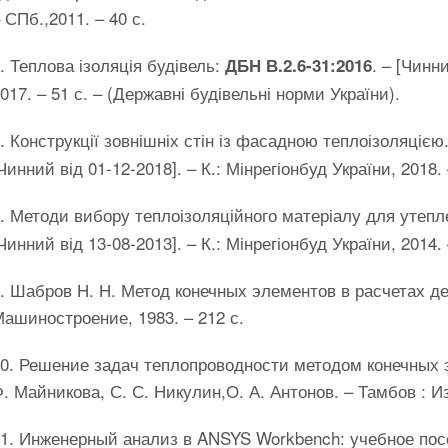
 СПб.,2011. – 40 с.
. Теплова ізоляція будівель:
. – [Чинн
ДБН В.2.6-31:2016
017. – 51 с. – (Державні будівельні норми України).
. Конструкції зовнішніх стін із фасадною теплоізоляцією
Чинний від 01-12-2018]. – К.: Мінрегіонбуд України, 2018.
. Методи вибору теплоізоляційного матеріалу для утепл
Чинний від 13-08-2013]. – К.: Мінрегіонбуд України, 2014. 
. Шабров Н. Н. Метод конечных элементов в расчетах де
ашиностроение, 1983. – 212 с.
0. Решение задач теплопроводности методом конечных э
. Майникова, С. С. Никулин,О. А. Антонов. – Тамбов : 
1. Инженерный анализ в ANSYS Workbench: учебное пособ