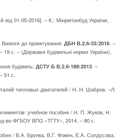
ий від 01-05-2016]. – К.: Мінрегіонбуд України,
. Вимоги до проектування:
. –
ДБН В.2.6-33:2018
 – 19 с. – (Державні будівельні норми України).
ення будівель:
. –
ДСТУ Б В.2.6-189:2013
– 51 с.
талей тепловых двигателей / Н. Н. Шабров. –Л:
лементов :учебное пособие / Н. П. Жуков, Н.
Изд-во ФГБОУ ВПО «ТГТУ», 2014. – 80 с.
ие / В.А. Бруяка, В.Г. Фокин, Е.А. Солдусова,