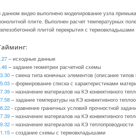
В данном видео выполнено моделирование узла примыка
монолитной плите. Выполнен расчет температурных пол
железобетонной плитой перекрытия с термовкладышами 
Тайминг:
.27
– исходные данные
.46
– задание геометрии расчетной схемы
3.30
– смена типа конечных элементов (описание типов 
5.03
– формирование списка с характеристиками матери
7.39
– назначение материалов на КЭ конвективного теп
7.58
– задание температуры на КЭ конвективного тепло
8.22
- сравнение граничных условий прочностной задач
7.39
– назначение материалов на КЭ конвективного теп
9.32
– назначение материалов на КЭ теплопроводности
1.15
– создание схемы с термовкладышами