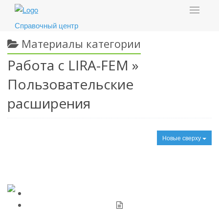
Toggle
navigat
Справочный центр
Материалы категории
Работа с LIRA-FEM »
Пользовательские
расширения
Новые сверху