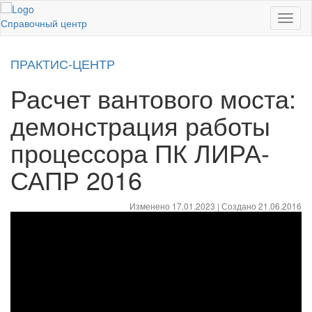
Toggl
Справочный центр
naviga
ПРАКТИС-ЦЕНТР
Расчет вантового моста:
демонстрация работы
процессора ПК ЛИРА-
САПР 2016
Изменено 17.01.2023 | Создано 21.06.2016