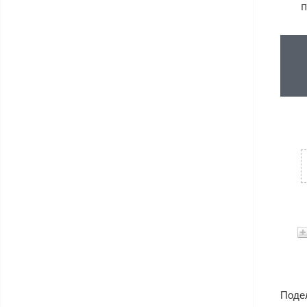
п
Поде