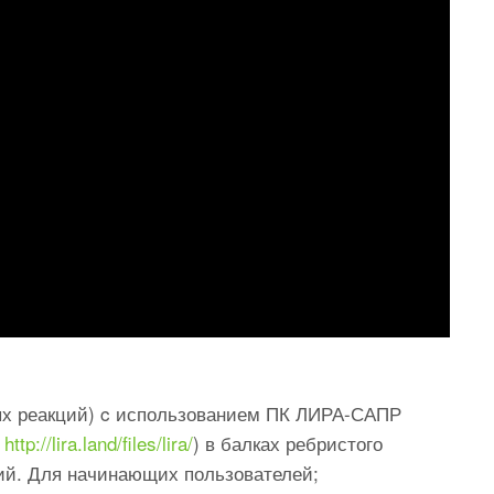
ых реакций) c использованием ПК ЛИРА-САПР
в
http://lira.land/files/lira/
) в балках ребристого
ний. Для начинающих пользователей;