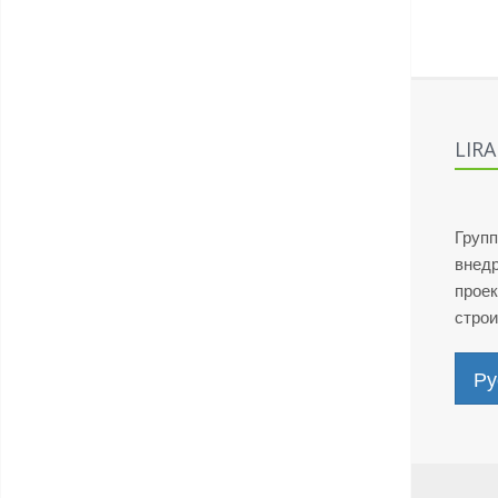
LIR
Групп
внед
проек
стро
Ру