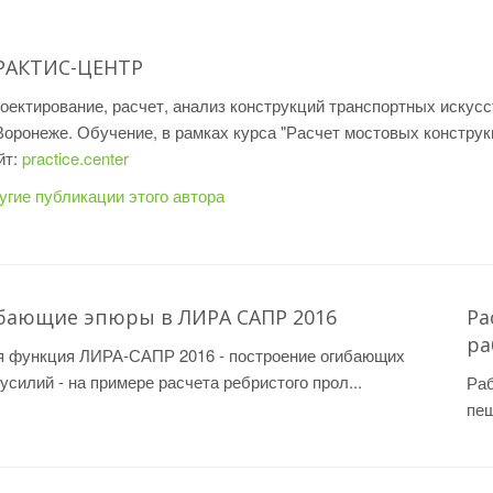
РАКТИС-ЦЕНТР
оектирование, расчет, анализ конструкций транспортных искус
 Воронеже. Обучение, в рамках курса "Расчет мостовых конст
йт:
practice.center
угие публикации этого автора
бающие эпюры в ЛИРА САПР 2016
Ра
ра
я функция ЛИРА-САПР 2016 - построение огибающих
усилий - на примере расчета ребристого прол...
Раб
пеш