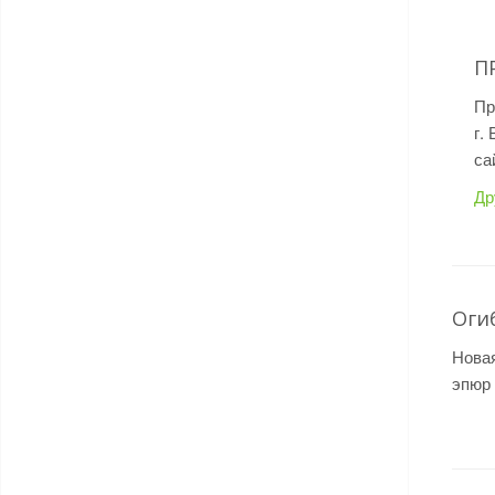
П
Пр
г.
са
Др
Оги
Нова
эпюр 