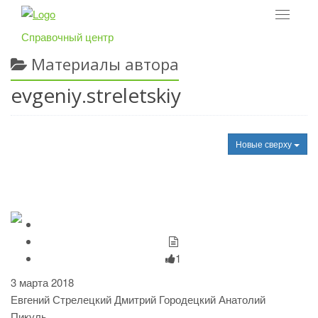
Toggle
navigat
Справочный центр
Материалы автора
evgeniy.streletskiy
Новые сверху
1
3 марта 2018
Евгений Стрелецкий
Дмитрий Городецкий
Анатолий
Пикуль