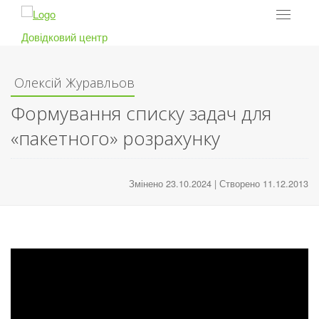
Toggle
navigat
Довідковий центр
Олексій Журавльов
Формування списку задач для
«пакетного» розрахунку
Змінено 23.10.2024 | Створено 11.12.2013