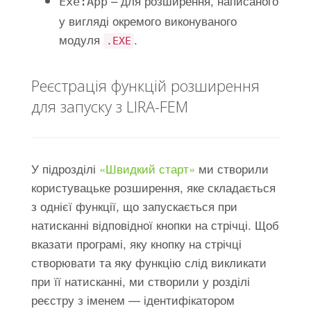
– для розширення, написаного
Exe:App
у вигляді окремого виконуваного
модуля
.
.EXE
Реєстрація функцій розширення
для запуску з LIRA-FEM
У підрозділі
«Швидкий старт»
ми створили
користувацьке розширення, яке складається
з однієї функції, що запускається при
натисканні відповідної кнопки на стрічці. Щоб
вказати програмі, яку кнопку на стрічці
створювати та яку функцію слід викликати
при її натисканні, ми створили у розділі
реєстру з іменем — ідентифікатором