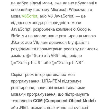
це добре відомі мови, вже давно вбудовані в
операційну систему Microsoft Windows, то
мова
V8Script
, або V8 JavaScript, — це
відносно молода різновидність мови
JavaScript, розроблена компанією Google.
Якби ми написали наше розширення мовою
JScript або V8, нам довелося б у файлі з
розділами та параметрами реєстру написати
замість
відповідно
@="Script:VBS"
або
.
@="Script:JS"
@="Script:V8"
Окрім трьох інтерпретованих мов
програмування, LIRA-FEM підтримує
розширення, написані компільованими
мовами програмування, що підтримують
технологію
COM (Component Object Model)
або
, якими є практично всі сучасні
.NET