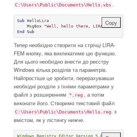
.
C:\Users\Public\Documents\Hello.vbs
Sub
 HelloLira

Copy
Copy
    MsgBox 
"Well, hello there, LIRA!"
End Sub
Тепер необхідно створити на стрічці LIRA-
FEM кнопку, яка викликатиме цю функцію.
Для цього необхідно внести до реєстру
Windows кілька розділів та параметрів.
Найпростіше це зробити, перерахувавши
необхідні розділи з їхніми параметрами у
файлі з розширенням
, а потім
*.reg
виконати його. Створимо текстовий файл
з
C:\Users\Public\Documents\Hello.reg
вмістом, як у лістингу нижче.
Windows Registry Editor Version 5.00