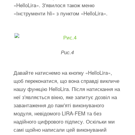
«HelloLira». З'явилося також меню
«Інструменти hli» з пунктом «HelloLira».
Рис.4
Давайте натиснемо на кнопку «HelloLira»,
щоб переконатися, що вона справді викличе
нашу функцію HelloLira. Після натискання на
неї з'являється вікно, яке запитує дозвіл на
завантаження до пам'яті виконуваного
модуля, невідомого LIRA-FEM та без
надійного цифрового підпису. Оскільки ми
самі щойно написали цей виконуваний