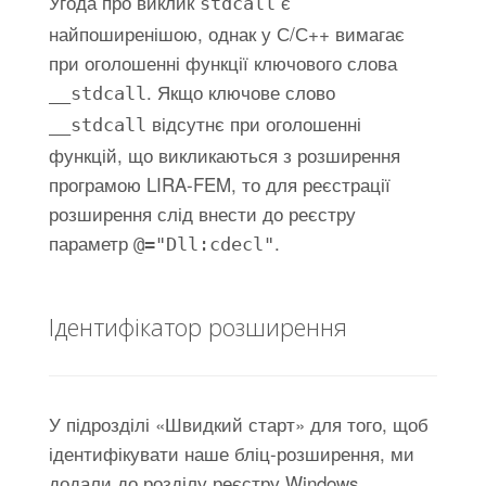
Угода про виклик
є
stdcall
найпоширенішою, однак у С/С++ вимагає
при оголошенні функції ключового слова
. Якщо ключове слово
__stdcall
відсутнє при оголошенні
__stdcall
функцій, що викликаються з розширення
програмою LIRA-FEM, то для реєстрації
розширення слід внести до реєстру
параметр
.
@="Dll:cdecl"
Ідентифікатор розширення
У підрозділі «Швидкий старт» для того, щоб
ідентифікувати наше бліц-розширення, ми
додали до розділу реєстру Windows