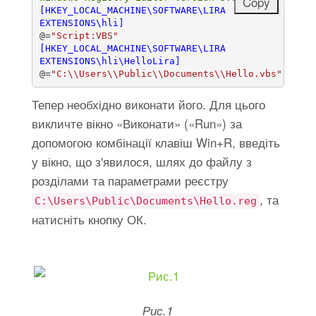
Copy
Copy
[HKEY_LOCAL_MACHINE\SOFTWARE\LIRA 
EXTENSIONS\hli]
@=
"Script:VBS"
[HKEY_LOCAL_MACHINE\SOFTWARE\LIRA 
EXTENSIONS\hli\HelloLira]
@=
"C:\\Users\\Public\\Documents\\Hello.vbs"
Тепер необхідно виконати його. Для цього
викличте вікно «Виконати» («Run») за
допомогою комбінації клавіш Win+R, введіть
у вікно, що з'явилося, шлях до файлу з
розділами та параметрами реєстру
, та
C:\Users\Public\Documents\Hello.reg
натисніть кнопку ОК.
Рис.1