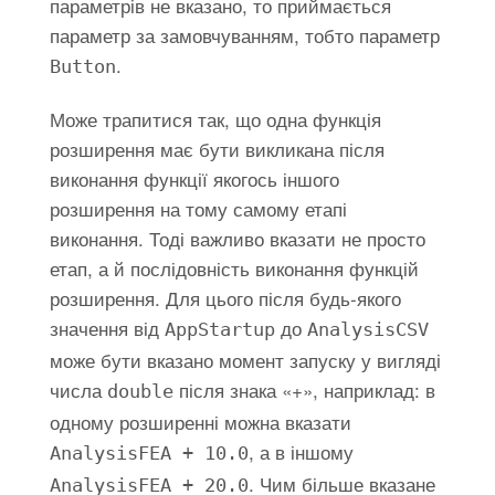
параметрів не вказано, то приймається
параметр за замовчуванням, тобто параметр
.
Button
Може трапитися так, що одна функція
розширення має бути викликана після
виконання функції якогось іншого
розширення на тому самому етапі
виконання. Тоді важливо вказати не просто
етап, а й послідовність виконання функцій
розширення. Для цього після будь-якого
значення від
до
AppStartup
AnalysisCSV
може бути вказано момент запуску у вигляді
числа
після знака «+», наприклад: в
double
одному розширенні можна вказати
, а в іншому
AnalysisFEA + 10.0
. Чим більше вказане
AnalysisFEA + 20.0