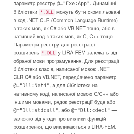
параметр реєстру
. Динамічні
@="Exe:App"
бібліотеки
можуть бути скомпільовані
*.DLL
в код .NET CLR (Common Language Runtime)
з таких мов, як C# або VB.NET тощо, або в
нативний код з таких мов, як C, C++ тощо.
Параметри реєстру для реєстрації
розширень
у LIRA-FEM залежать від
*.DLL
обраної мови програмування. Для реєстрації
бібліотеки класів, написаної мовою .NET
CLR C# або VB.NET, передбачено параметр
, а для бібліотеки на
@="Dll:Net4"
нативному коді, написаної мовою С/С++ або
іншими мовами, рядок реєстрації буде або
, або
—
@="Dll:stdcall"
@="Dll:cdecl"
залежно від угоди про виклики функцій
розширення, що викликаються з LIRA-FEM.