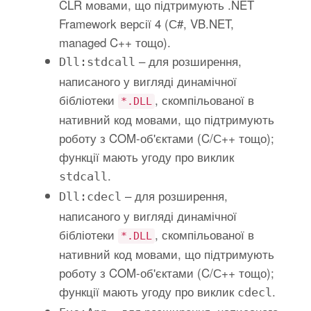
CLR мовами, що підтримують .NET
Framework версії 4 (С#, VB.NET,
managed C++ тощо).
– для розширення,
Dll:stdcall
написаного у вигляді динамічної
бібліотеки
, скомпільованої в
*.DLL
нативний код мовами, що підтримують
роботу з COM-об'єктами (C/С++ тощо);
функції мають угоду про виклик
.
stdcall
– для розширення,
Dll:cdecl
написаного у вигляді динамічної
бібліотеки
, скомпільованої в
*.DLL
нативний код мовами, що підтримують
роботу з COM-об'єктами (C/С++ тощо);
функції мають угоду про виклик
.
cdecl