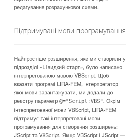
редагування розрахункової схеми.
Підтримувані мови програмування
Найпростіше розширення, яке ми створили у
підрозділі «Швидкий старт», було написано
інтерпретованою мовою VBScript. Щоб
вказати програмі LIRA-FEM, інтерпретатор
якої мови завантажувати, ми додали до
реєстру параметр
. Окрім
@="Script:VBS"
інтерпретованої мови VBScript, LIRA-FEM
підтримує такі інтерпретовані мови
програмування для створення розширень:
JScript та V8Script. Якщо VBScript і JScript —