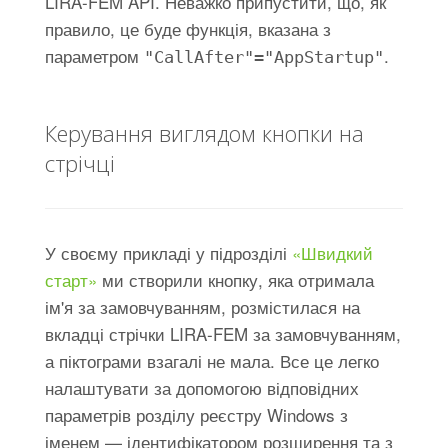
LIRA-FEM API. Неважко припустити, що, як
правило, це буде функція, вказана з
параметром
.
"CallAfter"="AppStartup"
Керування виглядом кнопки на
стрічці
У своєму прикладі у підрозділі
«Швидкий
старт»
ми створили кнопку, яка отримала
ім'я за замовчуванням, розмістилася на
вкладці стрічки LIRA-FEM за замовчуванням,
а піктограми взагалі не мала. Все це легко
налаштувати за допомогою відповідних
параметрів розділу реєстру Windows з
іменем — ідентифікатором розширення та з