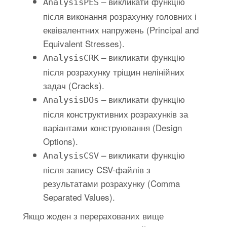
– викликати функцію
AnalysisPES
після виконання розрахунку головних і
еквівалентних напружень (Principal and
Equivalent Stresses).
– викликати функцію
AnalysisCRK
після розрахунку тріщин нелінійних
задач (Cracks).
– викликати функцію
AnalysisDOs
після конструктивних розрахунків за
варіантами конструювання (Design
Options).
– викликати функцію
AnalysisCSV
після запису CSV-файлів з
результатами розрахунку (Comma
Separated Values).
Якщо жоден з перерахованих вище