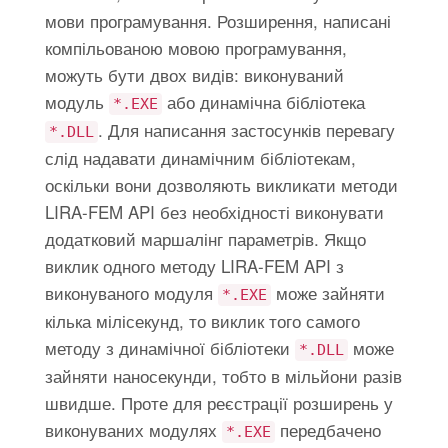
мови програмування. Розширення, написані
компільованою мовою програмування,
можуть бути двох видів: виконуваний
модуль
або динамічна бібліотека
*.EXE
. Для написання застосунків перевагу
*.DLL
слід надавати динамічним бібліотекам,
оскільки вони дозволяють викликати методи
LIRA-FEM API без необхідності виконувати
додатковий маршалінг параметрів. Якщо
виклик одного методу LIRA-FEM API з
виконуваного модуля
може зайняти
*.EXE
кілька мілісекунд, то виклик того самого
методу з динамічної бібліотеки
може
*.DLL
зайняти наносекунди, тобто в мільйони разів
швидше. Проте для реєстрації розширень у
виконуваних модулях
передбачено
*.EXE