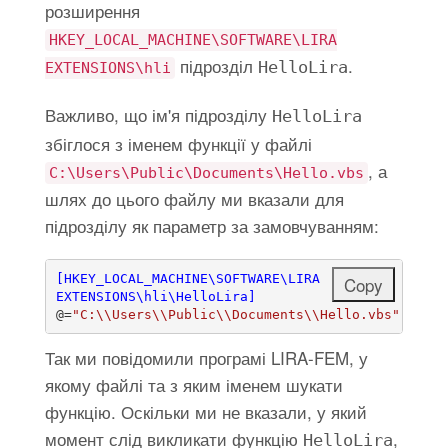
розширення
HKEY_LOCAL_MACHINE\SOFTWARE\LIRA
підрозділ
.
HelloLira
EXTENSIONS\hli
Важливо, що ім'я підрозділу
HelloLira
збіглося з іменем функції у файлі
, а
C:\Users\Public\Documents\Hello.vbs
шлях до цього файлу ми вказали для
підрозділу як параметр за замовчуванням:
[HKEY_LOCAL_MACHINE\SOFTWARE\LIRA 
Copy
EXTENSIONS\hli\HelloLira]
@=
"C:\\Users\\Public\\Documents\\Hello.vbs"
Так ми повідомили програмі LIRA-FEM, у
якому файлі та з яким іменем шукати
функцію. Оскільки ми не вказали, у який
момент слід викликати функцію
,
HelloLira