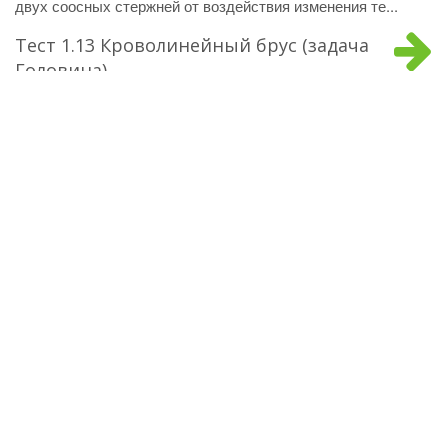
двух соосных стержней от воздействия изменения те...
Тест 1.13 Кроволинейный брус (задача
Головина)
Определение напряженного состояния кривого узкого бруса
прямоугольного сечения при изгибании сосредо...
Комментарии
Написать