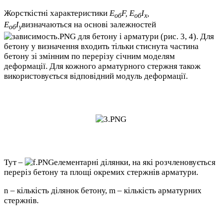
Жорсткістні характеристики
Е
F, Е
I
,
об
об
x
Е
I
визначаються на основі залежностей
об
y
для бетону і арматури (рис. 3, 4). Для
бетону у визначення входить тільки стиснута частина
бетону зі змінним по перерізу січним моделям
деформації. Для кожного арматурного стержня також
використовується відповідний модуль деформації.
Тут –
елементарні ділянки, на які розчленовується
переріз бетону та площі окремих стержнів арматури.
n – кількість ділянок бетону, m – кількість арматурних
стержнів.