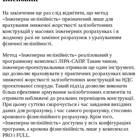
На закінчення ще раз слід відмітити, що метод
«Інженерна нелінійність» призначений лише для
врахування зниженої жорсткості залізобетонних
конструкцій у масових інженерних розрахунках і в
жодному разі не замінює розрахунок з урахуванням
фізичної нелінійності.
Метод «Інженерна нелінійність» реалізований у
програмному комплексі ЛІРА-САПР. Таким чином,
інженери-проектувальники отримали ще один інструмент,
що дозволяє враховувати у практичних розрахунках вплив
зниженої жорсткості залізобетонних конструкцій на НДС
проектованої споруди. Такий підхід дозволяє виконати
більш ефективне армування залізобетонних елементів та
отримати наближені до реальних переміщень конструкції.
При цьому суттєво скорочується і час завдання вихідних
даних для розрахунку, і час самого розрахунку, стосовно
крокового фізнелінійного розрахунку. Крім того,
«Інженерна нелінійність» доступна у всіх конфігураціях
програми, а крокова фізнелінійність лише у комплексах
PRO і FULL.