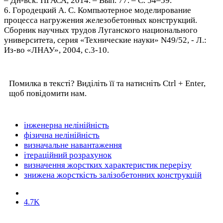
– Дн-вск: ПГАСА, 2014. – Вып. 77. – С. 54–59.
6. Городецкий А. С. Компьютерное моделирование
процесса нагружения железобетонных конструкций.
Сборник научных трудов Луганского национального
университета, серия «Технические науки» N49/52, - Л.:
Из-во «ЛНАУ», 2004, с.3-10.
Помилка в тексті? Виділіть її та натисніть Ctrl + Enter,
щоб повідомити нам.
інженерна нелінійність
фізична нелінійність
визначальне навантаження
ітераційний розрахунок
визначення жорстких характеристик перерізу
знижена жорсткість залізобетонних конструкцій
4.7K