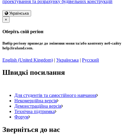
проектування та розрахунку будівельних конструкцій
Українська
×
Оберіть свій регіон
Вибір регіону призведе до змінення мови та/або контенту веб-сайту
help.liraland.com.
English (United Kingdom)
|
Українська
|
Русский
Швидкі посилання
Для студентів та самостійного навчання
Некомерційна версія
Демонстраційна версія
Технічна підтримка
Форум
Зверніться до нас