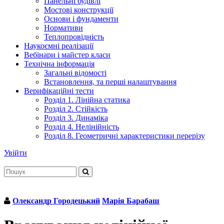
Панельні будівлі
Мостові конструкції
Основи і фундаменти
Нормативи
Теплопровідність
Наукоємні реалізації
Вебінари і майстер класи
Технічна інформація
Загальні відомості
Встановлення, та перші налаштування
Верифікаційні тести
Розділ 1. Лінійна статика
Розділ 2. Стійкість
Розділ 3. Динаміка
Розділ 4. Нелінійність
Розділ 8. Геометричні характеристики перерізу
Увійти
Олександр Городецький
Марія Барабаш