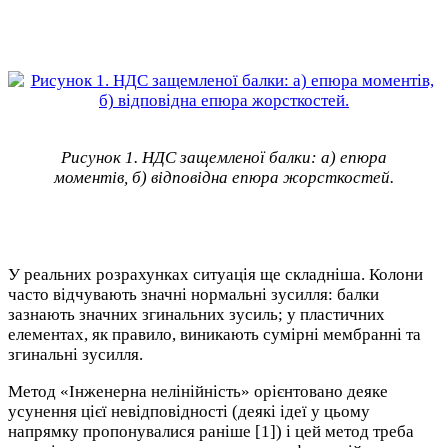
Рисунок 1. НДС защемленої балки: а) епюра
моментів, б) відповідна епюра жорсткостей.
У реальних розрахунках ситуація ще складніша. Колони
часто відчувають значні нормальні зусилля: балки
зазнають значних згинальних зусиль; у пластичних
елементах, як правило, виникають сумірні мембранні та
згинальні зусилля.
Метод «Інженерна нелінійність» орієнтовано деяке
усунення цієї невідповідності (деякі ідеї у цьому
напрямку пропонувалися раніше [1]) і цей метод треба