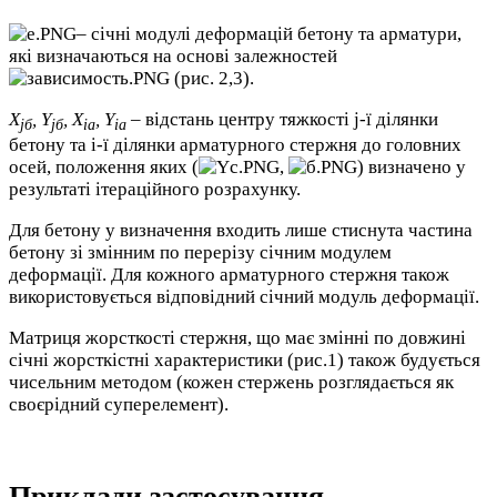
– січні модулі деформацій бетону та арматури,
які визначаються на основі залежностей
(рис. 2,3).
Х
, Y
, X
, Y
– відстань центру тяжкості j-ї ділянки
jб
jб
ia
ia
бетону та i-ї ділянки арматурного стержня до головних
осей, положення яких (
,
) визначено у
результаті ітераційного розрахунку.
Для бетону у визначення входить лише стиснута частина
бетону зі змінним по перерізу січним модулем
деформації. Для кожного арматурного стержня також
використовується відповідний січний модуль деформації.
Матриця жорсткості стержня, що має змінні по довжині
січні жорсткістні характеристики (рис.1) також будується
чисельним методом (кожен стержень розглядається як
своєрідний суперелемент).
Приклади застосування