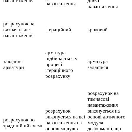
навантаження
діючі
навантаження
навантаження
розрахунок на
визначальне
ітераційний
кроковий
навантаження
арматура
підбирається у
завдання
арматура
процесі
арматури
задається
ітераційного
розрахунку
розрахунок на
тимчасові
навантаження
розрахунок
виконується на
виконується на всі
основі дотичного
розрахунок по
навантаження на
модуля
традиційній схемі
основі модулів
деформації, що