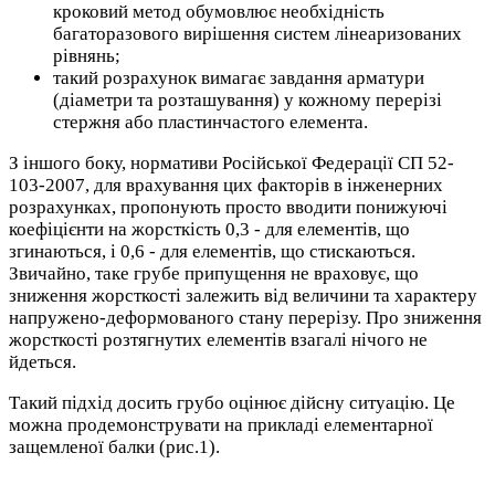
кроковий метод обумовлює необхідність
багаторазового вирішення систем лінеаризованих
рівнянь;
такий розрахунок вимагає завдання арматури
(діаметри та розташування) у кожному перерізі
стержня або пластинчастого елемента.
З іншого боку, нормативи Російської Федерації СП 52-
103-2007, для врахування цих факторів в інженерних
розрахунках, пропонують просто вводити понижуючі
коефіцієнти на жорсткість 0,3 - для елементів, що
згинаються, і 0,6 - для елементів, що стискаються.
Звичайно, таке грубе припущення не враховує, що
зниження жорсткості залежить від величини та характеру
напружено-деформованого стану перерізу. Про зниження
жорсткості розтягнутих елементів взагалі нічого не
йдеться.
Такий підхід досить грубо оцінює дійсну ситуацію. Це
можна продемонструвати на прикладі елементарної
защемленої балки (рис.1).