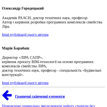
Олександр Городецький
Академік РААСН, доктор технічних наук, професор.
Автор і керівник розробки програмних комплексів сімейства
Ліра.
Інші публікації цього автора
Марія Барабаш
Директор «ЛІРА САПР»,
керівник проєкту BIM-технології на основі програмних
комплексів сімейства ЛІРА,
доктор технічних наук, професор - спеціальність «Будівельні
конструкції».
Інші публікації цього автора
Граничні скінченні елементи
Неможливо правильно змоделювати роботу споруди без