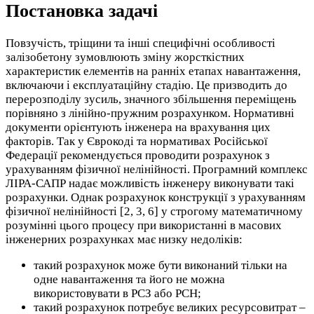
Постановка задачі
Повзучість, тріщини та інші специфічні особливості
залізобетону зумовлюють зміну жорсткістних
характеристик елементів на ранніх етапах навантаження,
включаючи і експлуатаційну стадію. Це призводить до
перерозподілу зусиль, значного збільшення переміщень
порівняно з лінійно-пружним розрахунком. Нормативні
документи орієнтують інженера на врахування цих
факторів. Так у Єврокоді та нормативах Російської
Федерації рекомендується проводити розрахунок з
урахуванням фізичної нелінійності. Програмний комплекс
ЛІРА-САПР надає можливість інженеру виконувати такі
розрахунки. Однак розрахунок конструкції з урахуванням
фізичної нелінійності [2, 3, 6] у строгому математичному
розумінні цього процесу при використанні в масових
інженерних розрахунках має низку недоліків:
такий розрахунок може бути виконаний тільки на
одне навантаження та його не можна
використовувати в РСЗ або РСН;
такий розрахунок потребує великих ресурсовитрат –