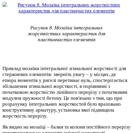
Рисунок 8. Мозаїка інтегральних
жорсткістних характеристик для
пластинчастих елементів
Приклад мозаїки інтегральної згинальної жорсткості для
стержневих елементів: зверніть увагу – у місцях, де
епюра моментів у ригелі перетинає нуль, спостерігається
збільшення згинальної жорсткості, в порівнянні з
початковою жорсткістю лінійного перерізу з початковим
модулем пружності бетону. Це пов'язано з тим, що при
розрахунку інтегральних жорсткостей було враховано
конструктивну арматуру, установка якої підвищила
жорсткість перерізу.
Як видно на мозаїці – балки та колони постійного перерізу
перетворилися на елементи змінної жорсткості.