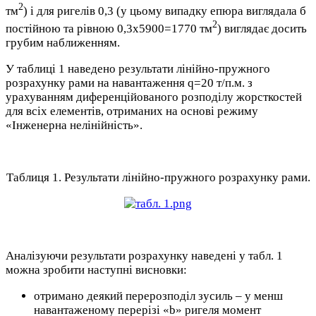
2
тм
) і для ригелів 0,3 (у цьому випадку епюра виглядала б
2
постійною та рівною 0,3х5900=1770 тм
) виглядає досить
грубим наближенням.
У таблиці 1 наведено результати лінійно-пружного
розрахунку рами на навантаження q=20 т/п.м. з
урахуванням диференційованого розподілу жорсткостей
для всіх елементів, отриманих на основі режиму
«Інженерна нелінійність».
Таблиця 1. Результати лінійно-пружного розрахунку рами.
Аналізуючи результати розрахунку наведені у табл. 1
можна зробити наступні висновки:
отримано деякий перерозподіл зусиль – у менш
навантаженому перерізі «b» ригеля момент