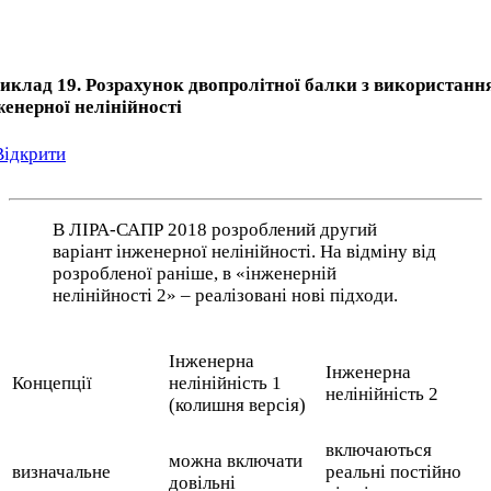
иклад 19. Розрахунок двопролітної балки з використанн
женерної нелінійності
Відкрити
В ЛІРА-САПР 2018 розроблений другий
варіант інженерної нелінійності. На відміну від
розробленої раніше, в «інженерній
нелінійності 2» – реалізовані нові підходи.
Інженерна
Інженерна
Концепції
нелінійність 1
нелінійність 2
(колишня версія)
включаються
можна включати
визначальне
реальні постійно
довільні