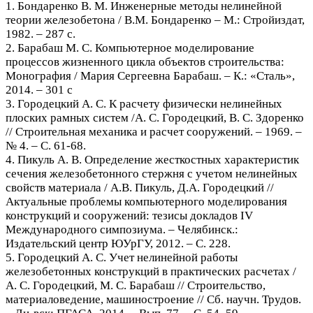
1. Бондаренко В. М. Инженерные методы нелинейной
теории железобетона / В.М. Бондаренко – М.: Стройиздат,
1982. – 287 с.
2. Барабаш М. С. Компьютерное моделирование
процессов жизненного цикла объектов строительства:
Монография / Мария Сергеевна Барабаш. – К.: «Сталь»,
2014. – 301 с
3. Городецкий А. С. К расчету физически нелинейных
плоских рамных систем /А. С. Городецкий, В. С. Здоренко
// Строительная механика и расчет сооружений. – 1969. –
№ 4. – С. 61-68.
4. Пикуль А. В. Определение жесткостных характеристик
сечения железобетонного стержня с учетом нелинейных
свойств материала / А.В. Пикуль, Д.А. Городецкий //
Актуальные проблемы компьютерного моделирования
конструкций и сооружений: тезисы докладов IV
Международного симпозиума. – Челябинск.:
Издательский центр ЮУрГУ, 2012. – С. 228.
5. Городецкий А. С. Учет нелинейной работы
железобетонных конструкций в практических расчетах /
А. С. Городецкий, М. С. Барабаш // Строительство,
материаловедение, машиностроение // Сб. научн. Трудов.