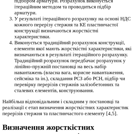
підбором арматури. Розрахунок виконується
ітераційним методом та проводиться підбір
арматури.
У результаті ітераційного розрахунку на основі НДС
кожного перерізу стержня та КЕ пластинчастої
конструкції визначаються жорсткістні
характеристики.
Виконується традиційний розрахунок конструкції,
елементи якої мають жорсткістні характеристики, які
визначаються в результаті ітераційного розрахунку.
Традиційний розрахунок передбачає розрахунок у
лінійно-пружній постановці на весь набір
навантажень (власна вага, корисне навантаження,
сейсміка та ін.), складання РСЗ або РСН, підбір чи
перевірку перерізів стержнів залізобетонних та
сталевих елементів, конструювання.
Найбільш відповідальним і складним у постановці та
реалізації є етап визначення жорсткістних характеристик
перерізів стержня та пластинчастого елементу [4,5].
Визначення жорсткістних