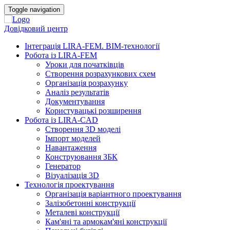
Toggle navigation
Довідковий центр
Інтеграція LIRA-FEM. BIM-технології
Робота із LIRA-FEM
Уроки для початківців
Створення розрахункових схем
Організація розрахунку
Аналіз результатів
Документування
Користувацькі розширення
Робота із LIRA-CAD
Створення 3D моделі
Імпорт моделей
Навантаження
Конструювання ЗБК
Генератор
Візуалізація 3D
Технологія проектування
Організація варіантного проектування
Залізобетонні конструкції
Металеві конструкції
Кам'яні та армокам'яні конструкції