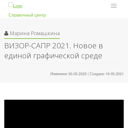
Toggle
navigat
Справочный центр
Марина Ромашкина
ВИЗОР-САПР 2021. Новое в
единой графической среде
Изменено 30.05.2023 | Создано 19.05.2021