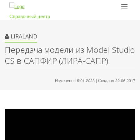
Toggle
navigat
Справочный центр
LIRALAND
Передача модели из Model Studio
CS в САПФИР (ЛИРА-САПР)
Изменено 16.01.2023 | Создано 22.06.2017