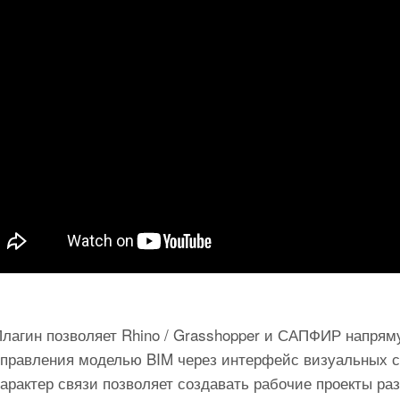
Плагин позволяет Rhino / Grasshopper и САПФИР напрям
управления моделью BIM через интерфейс визуальных с
арактер связи позволяет создавать рабочие проекты ра