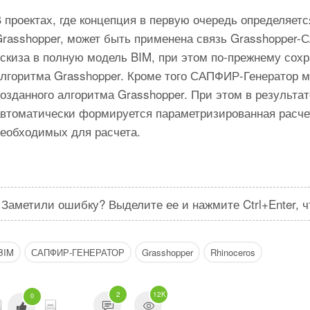
 проектах, где концепция в первую очередь определяет
Grasshopper, может быть применена связь Grasshopper
эскиза в полную модель BIM, при этом по-прежнему сох
алгоритма Grasshopper. Кроме того САПФИР-Генератор 
озданного алгоритма Grasshopper. При этом в результа
автоматически формируется параметризированная расч
необходимых для расчета.
Заметили ошибку? Выделите ее и нажмите Ctrl+Enter, 
BIM
САПФИР-ГЕНЕРАТОР
Grasshopper
Rhinoceros
2
12K
0