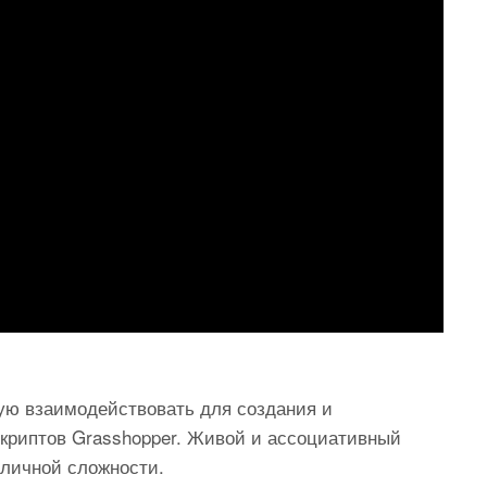
ую взаимодействовать для создания и
криптов Grasshopper. Живой и ассоциативный
зличной сложности.