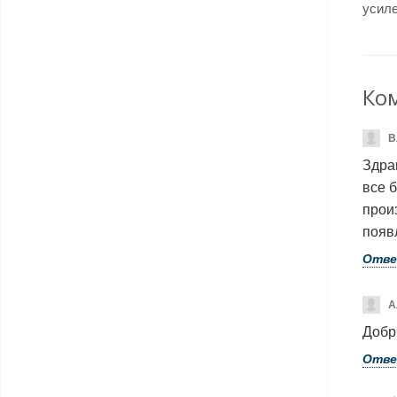
усиле
Ко
В
Здра
все 
прои
появ
Отв
А
Добр
Отв