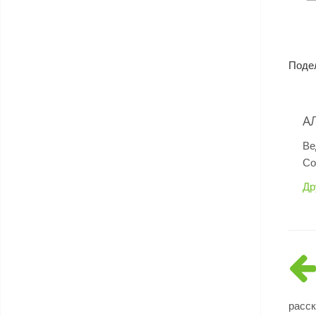
Поде
А
Ве
Со
Др
расск