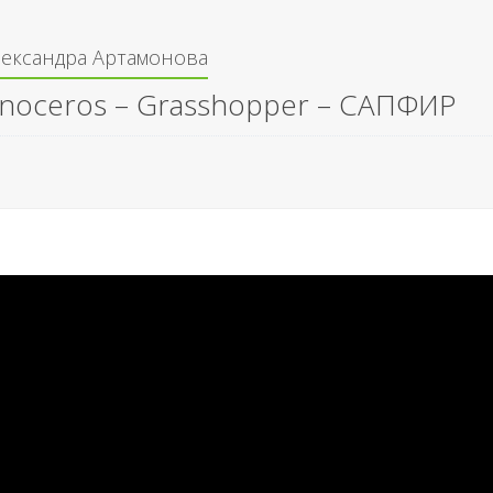
лександра Артамонова
inoceros – Grasshopper – САПФИР