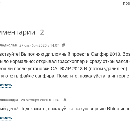
...
пре
мментарии
2
ладислав
27 октября 2020 в 14:07
вствуйте! Выполняю дипломный проект в Сапфир 2018. Воз
было нормально: открывал грассхоппер и сразу открывался
зошли после установки САПФИР 2018 R (потом удалил ее).
ляются в файле сапфира. Помогите, пожалуйста, в интернете
етить
лександра
28 октября 2020 в 00:40
ый день! Подскажите, пожалуйста, какую версию Rhino исп
етить