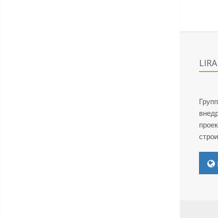
LIR
Групп
внед
проек
стро