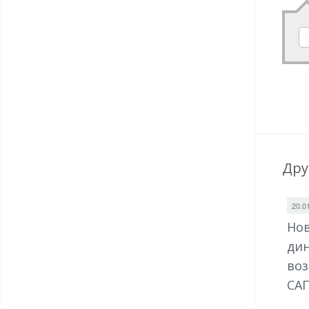
Дру
20.0
Нов
дин
воз
САП