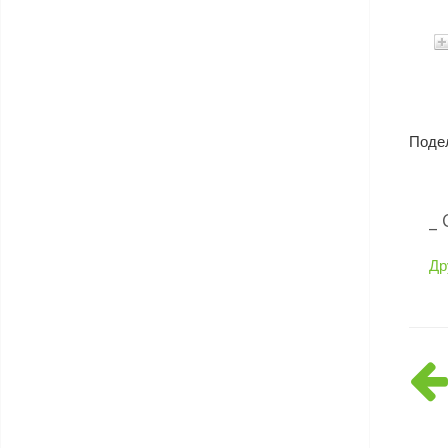
Поде
_
Др