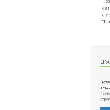
Но
авт
с и
"Ге
LIR
Групп
внед
проек
стро