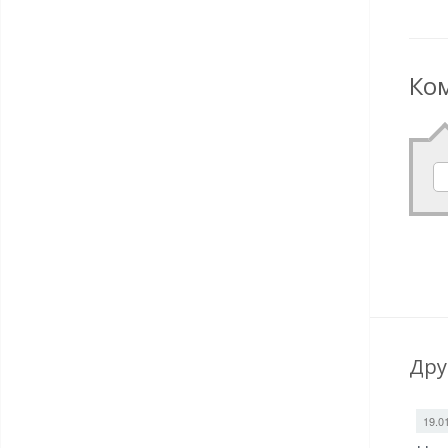
Ко
Дру
19.0