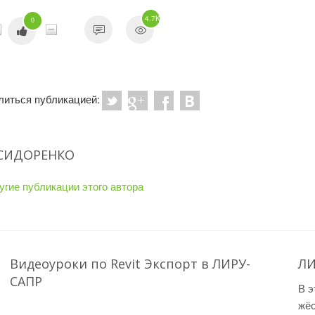
4.7K
0
литься публикацией:
 СИДОРЕНКО
угие публикации этого автора
Видеоуроки по Revit Экспорт в ЛИРУ-
ЛИ
САПР
В э
жёс