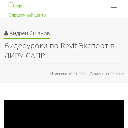
Toggle
navigat
Справочный центр
Андрей Яшанов
Видеоуроки по Revit Экспорт в
ЛИРУ-САПР
Изменено 18.01.2023 | Создано 11.02.2012