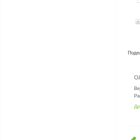
Поде
О
Ве
Ра
Др