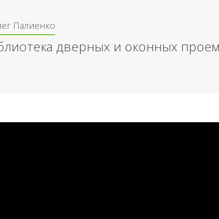
лег Палиенко
блиотека дверных и оконных прое