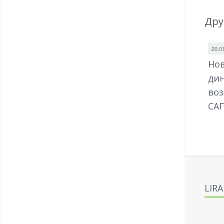
Дру
20.0
Нов
дин
воз
САП
LIR