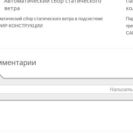
Автоматический сбор статического
Па
ветра
ко
атический сбор статического ветра в подсистеме
Пар
ФИР-КОНСТРУКЦИИ
пре
СА
мментарии
Написать