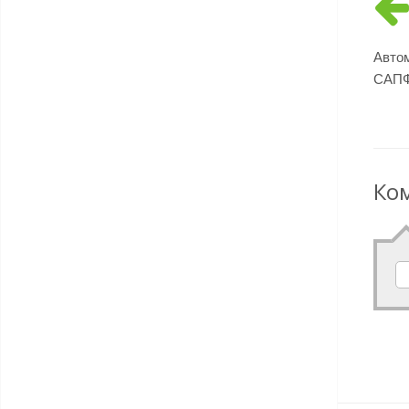
Автом
САП
Ко