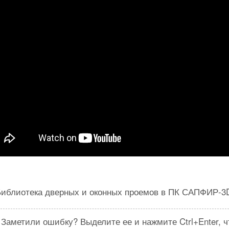
Библиотека дверных и оконных проемов в ПК САПФИР-3
Заметили ошибку? Выделите ее и нажмите Ctrl+Enter, 