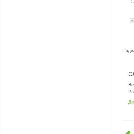
Поде
О
Ве
Ра
Др