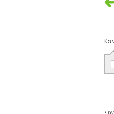
Ко
Дру