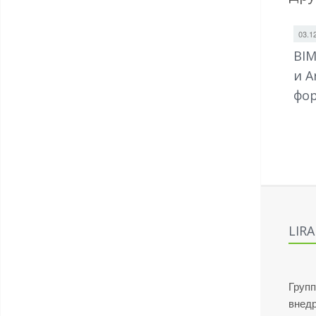
03.1
BIM
и A
фор
LIR
Групп
внед