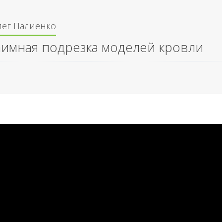
лег Палиенко
аимная подрезка моделей кровли