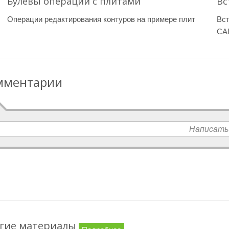
Булевы операции с плитами
Вс
Операции редактирования контуров на примере плит
Вст
СА
мментарии
Написать
гие материалы