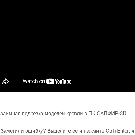
Взаимная подрезка моделей кровли в ПК САПФИР-3D
Заметили ошибку? Выделите ее и нажмите Ctrl+Enter, 