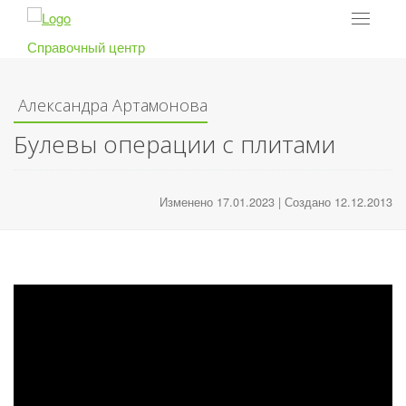
Toggle
navigat
Справочный центр
Александра Артамонова
Булевы операции с плитами
Изменено 17.01.2023 | Создано 12.12.2013