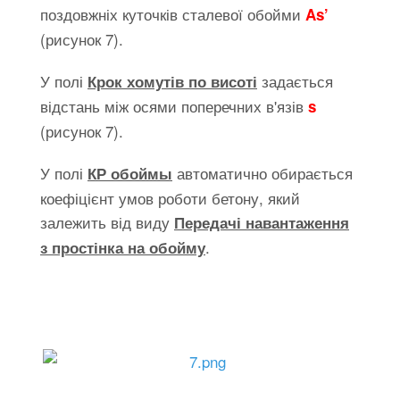
поздовжніх куточків сталевої обойми
As’
(рисунок 7).
У полі
задається
Крок хомутів по висоті
відстань між осями поперечних в'язів
s
(рисунок 7).
У полі
автоматично обирається
КР обоймы
коефіцієнт умов роботи бетону, який
залежить від виду
Передачі навантаження
.
з простінка на обойму