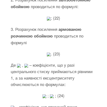
проводиться по формулі:
обоймою
; (22)
3. Розрахунок посилення
армованою
проводиться по
розчинною обоймою
формулі
. (23)
Де
,
– коефіцієнти, що у разі
центрального стиску приймаються рівними
1, а за наявності ексцентриситету
обчислюються по формулах:
;
; (24)
– коефіцієнт, що описаний вище