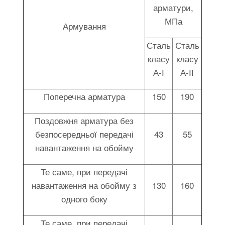
арматури,
МПа
Армування
Сталь
Сталь
класу
класу
А-І
А-ІІ
Поперечна арматура
150
190
Поздовжня арматура без
безпосередньої передачі
43
55
навантаження на обойму
Те саме, при передачі
навантаження на обойму з
130
160
одного боку
Те саме, при передачі