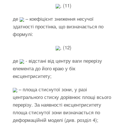
, (11)
де
– коефіцієнт зниження несучої
здатності простінка, що визначається по
формулі:
, (12)
де
- відстані від центру ваги перерізу
елемента до його краю у бік
ексцентриситету;
– площа стиснутої зони, у разі
центрального стиску дорівнює площі всього
перерізу. За наявності ексцентриситету
площа стиснутої зони визначається по
деформаційній моделі (див. розділ 4);