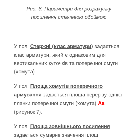
Рис. 6. Параметри для розрахунку
посилення сталевою обоймою
У полі
задається
Стержні (клас арматури)
клас арматури, який є однаковим для
вертикальних куточків та поперечної смуги
(хомута).
У полі
Площа хомутів поперечного
задається площа перерізу однієї
армування
планки поперечної смуги (хомута)
As
(рисунок 7).
У полі
Площа зовнішнього посилення
задається сумарне значення площ