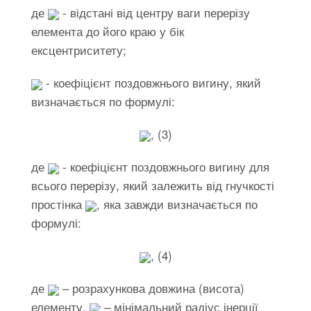
де
- відстані від центру ваги перерізу
елемента до його краю у бік
ексцентриситету;
- коефіцієнт поздовжнього вигину, який
визначається по формулі:
, (3)
де
- коефіцієнт поздовжнього вигину для
всього перерізу, який залежить від гнучкості
простінка
, яка завжди визначається по
формулі:
, (4)
де
– розрахункова довжина (висота)
елементу,
– мінімальний радіус інерції