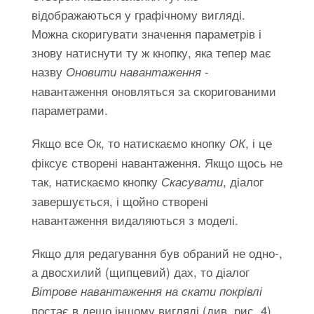
відображаються у графічному вигляді.
Можна скоригувати значення параметрів і
знову натиснути ту ж кнопку, яка тепер має
назву
-
Оновити навантаження
навантаження оновляться за скоригованими
параметрами.
Якщо все Ок, то натискаємо кнопку
, і це
ОК
фіксує створені навантаження. Якщо щось не
так, натискаємо кнопку
, діалог
Скасувати
завершується, і щойно створені
навантаження видаляються з моделі.
Якщо для редагування був обраний не одно-,
а двосхилий (щипцевий) дах, то діалог
Вітрове навантаження на скати покрівлі
постає в дещо іншому вигляді (див. рис. 4).