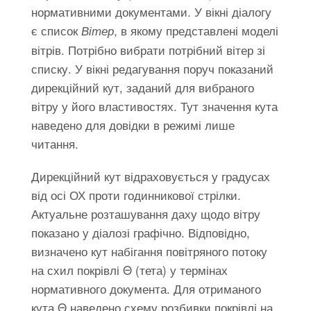
нормативними документами. У вікні діалогу
є список
, в якому представлені моделі
Вітер
вітрів. Потрібно вибрати потрібний вітер зі
списку. У вікні редагування поруч показаний
дирекційний кут, заданий для вибраного
вітру у його властивостях. Тут значення кута
наведено для довідки в режимі лише
читання.
Дирекційний кут відраховується у градусах
від осі ОХ проти годинникової стрілки.
Актуальне розташування даху щодо вітру
показано у діалозі графічно. Відповідно,
визначено кут набігання повітряного потоку
на схил покрівлі Θ (тета) у термінах
нормативного документа. Для отриманого
кута Θ наведено схему розбивки покрівлі на