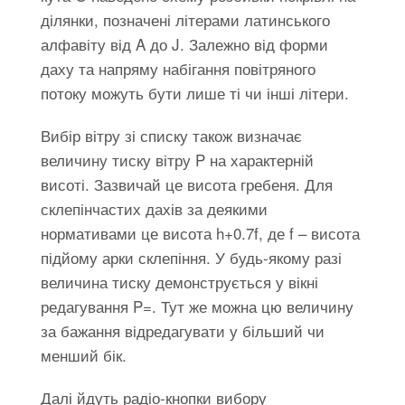
ділянки, позначені літерами латинського
алфавіту від A до J. Залежно від форми
даху та напряму набігання повітряного
потоку можуть бути лише ті чи інші літери.
Вибір вітру зі списку також визначає
величину тиску вітру P на характерній
висоті. Зазвичай це висота гребеня. Для
склепінчастих дахів за деякими
нормативами це висота h+0.7f, де f – висота
підйому арки склепіння. У будь-якому разі
величина тиску демонструється у вікні
редагування P=. Тут же можна цю величину
за бажання відредагувати у більший чи
менший бік.
Далі йдуть радіо-кнопки вибору