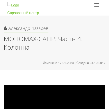
Toggle
navigat
Справочный центр
Александр Лазарев
МОНОМАХ-САПР: Часть 4.
Колонна
Изменено 17.01.2023 | Создано 31.10.2017