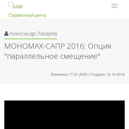
Toggle
navigat
Справочный центр
Александр Лазарев
МОНОМАХ-САПР 2016: Опция
"параллельное смещение"
Изменено 17.01.2023 | Создано 10.10.2016