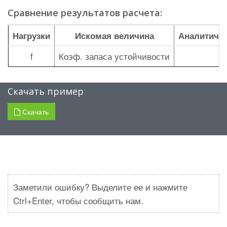
Сравнение результатов расчета:
Нагрузки
Искомая величина
Аналитиче
f
Коэф. запаса устойчивости
4
Скачать пример
Скачать
Заметили ошибку? Выделите ее и нажмите
Ctrl+Enter, чтобы сообщить нам.