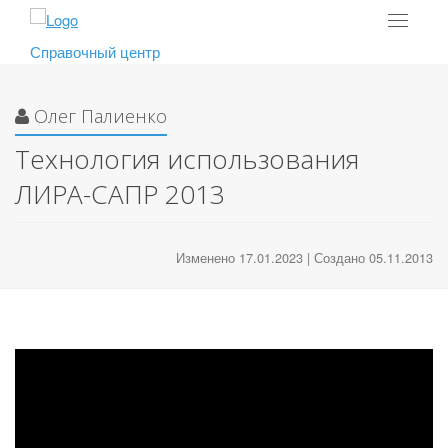
Toggle
navigat
Справочный центр
Олег Палиенко
Технология использования
ЛИРА-САПР 2013
Изменено 17.01.2023 | Создано 05.11.2013