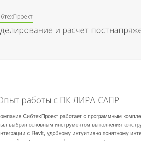
ибтехПроект
делирование и расчет постнапряж
Опыт работы с ПК ЛИРА-САПР
Компания СибтехПроект работает с программным компл
был выбран основным инструментом выполнения констру
интеграции с Revit, удобному интуитивно понятному ин