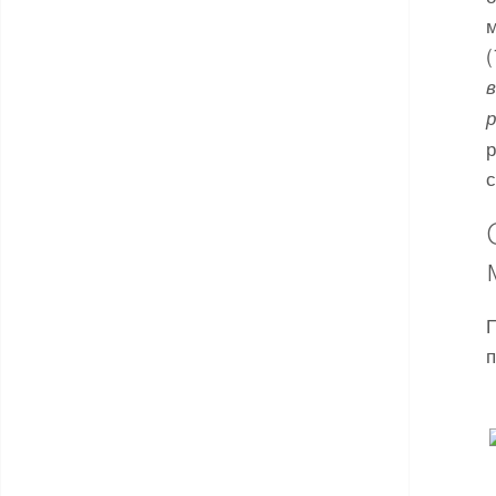
(
р
р
с
п