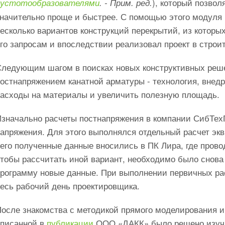
), который позво
пустотообразователями
. - Прим. ред.
значительно проще и быстрее. С помощью этого модуля
есколько вариантов конструкций перекрытий, из котор
го запросам и впоследствии реализовал проект в строи
Следующим шагом в поисках новых конструктивных реш
остнапряжением канатной арматуры - технология, внедр
расходы на материалы и увеличить полезную площадь.
Изначально расчеты постнапряжения в компании СибТех
апряжения. Для этого выполнялся отдельный расчет экв
чего полученные данные вносились в ПК Лира, где пров
тобы рассчитать иной вариант, необходимо было снова 
программу новые данные. При выполнении первичных рас
весь рабочий день проектировщика.
После знакомства с методикой прямого моделирования и
описанной в
публикации
ООО «ДАКК» было решено изучи