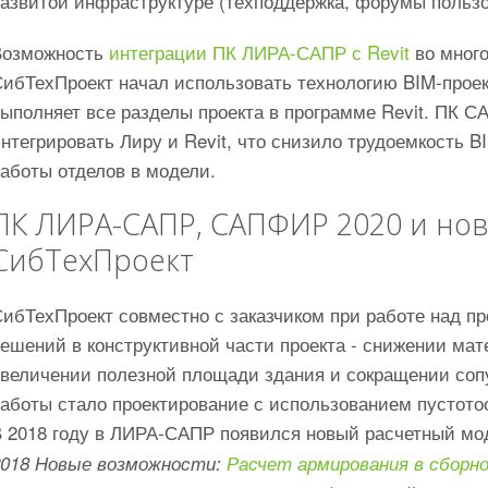
развитой инфраструктуре (техподдержка, форумы пользо
Возможность
интеграции ПК ЛИРА-САПР с Revit
во много
СибТехПроект начал использовать технологию BIM-проек
выполняет все разделы проекта в программе Revit. ПК
нтегрировать Лиру и Revit, что снизило трудоемкость 
аботы отделов в модели.
ПК ЛИРА-САПР, САПФИР 2020 и но
СибТехПроект
СибТехПроект совместно с заказчиком при работе над п
решений в конструктивной части проекта - снижении ма
увеличении полезной площади здания и сокращении соп
работы стало проектирование с использованием пустото
В 2018 году в ЛИРА-САПР появился новый расчетный мод
2018 Новые возможности:
Расчет армирования в сборн