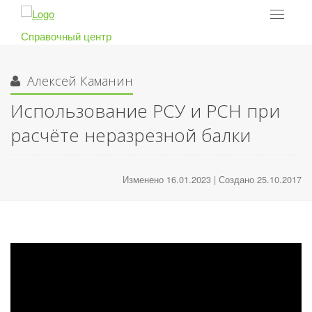
Toggle
navigat
Справочный центр
Алексей Каманин
Использование РСУ и РСН при
расчёте неразрезной балки
Изменено 16.01.2023 | Создано 25.10.2017