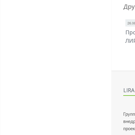
Дру
26.0
Про
ЛИ
LIR
Групп
внед
проек