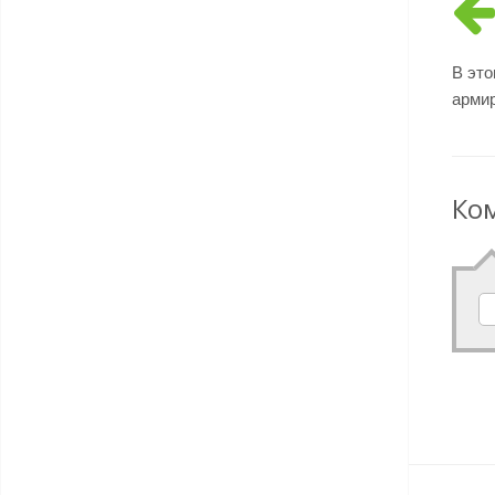
В это
армир
Ко