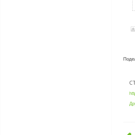
Поде
С
ht
Др