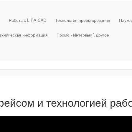
Работа с LIRA-CAD
Технология проектирования
Науко
ехническая информация
Промо \ Интервью \ Другое
рфейсом и технологией ра