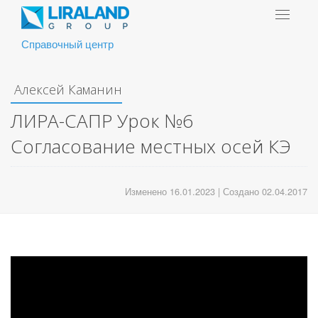
Toggle
navigat
Справочный центр
Алексей Каманин
ЛИРА-САПР Урок №6
Согласование местных осей КЭ
Изменено 16.01.2023 | Создано 02.04.2017