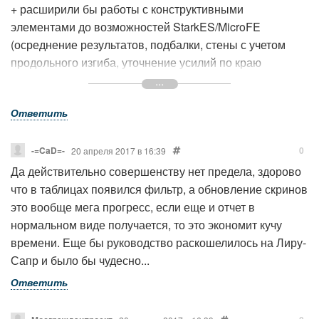
+ расширили бы работы с конструктивными
элементами до возможностей StarkES/MicroFE
(осреднение результатов, подбалки, стены с учетом
продольного изгиба, уточнение усилий по краю
колонны для безбалочных перекрытий) и стало бы
вообще хорошо))
Ответить
-=CaD=-
0
20 апреля 2017 в 16:39
Да действительно совершенству нет предела, здорово
что в таблицах появился фильтр, а обновление скринов
это вообще мега прогресс, если еще и отчет в
нормальном виде получается, то это экономит кучу
времени. Еще бы руководство раскошелилось на Лиру-
Сапр и было бы чудесно...
Ответить