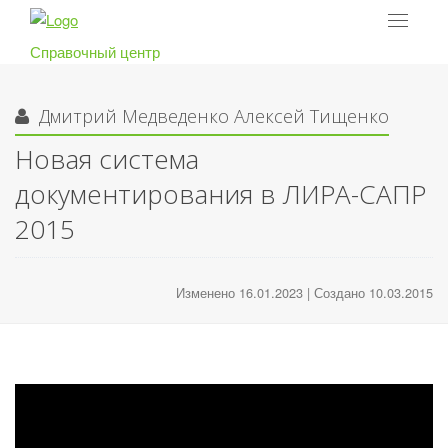
Toggle
navigat
Справочный центр
Дмитрий Медведенко
Алексей Тищенко
Новая система
документирования в ЛИРА-САПР
2015
Изменено 16.01.2023 | Создано 10.03.2015