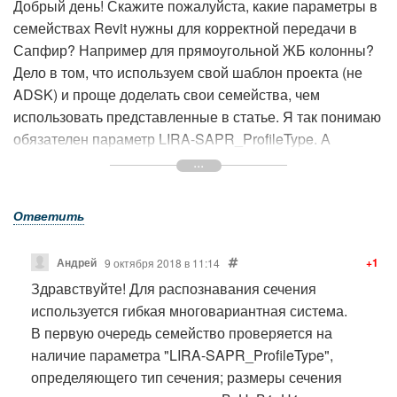
и ЛИРА-САПР 2018 демо.
Добрый день! Скажите пожалуйста, какие параметры в
семействах Revit нужны для корректной передачи в
Сапфир? Например для прямоугольной ЖБ колонны?
Дело в том, что используем свой шаблон проекта (не
ADSK) и проще доделать свои семейства, чем
использовать представленные в статье. Я так понимаю
обязателен параметр LIRA-SAPR_ProfileType. А
размеры сечения какими параметрами передаются? B
и H или ADSK_Размер_Длина и
ADSK_Размер_Ширина?
Ответить
Андрей
+1
9 октября 2018 в 11:14
Здравствуйте! Для распознавания сечения
используется гибкая многовариантная система.
В первую очередь семейство проверяется на
наличие параметра "LIRA-SAPR_ProfileType",
определяющего тип сечения; размеры сечения