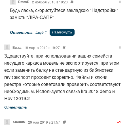
файле.
DmmD
0
2 ноября 2018 в 19:20
И наконец, даже при отсутствии в семействе
Будь ласка, скористуйтеся закладкою "Надстройки"
необходимых параметров и без наличия строки о
замість "ЛІРА-САПР".
нём в таблице соответствия — сечение будет
определено при помощи распознавания
Ответить
Ещё 1
геометрической формы семейства. Для простых
типов, вроде приведённой Вами в пример
Влад
0
19 марта 2019 в 19:27
прямоугольной ЖБ колонны, это работает
Здравствуйте, при использовании ваших семейств
безотказно. Однако для геометрически сложных
несущего каркаса модель не экспортируется, при этом
семейств, вроде стальных и сталежелезобетонных
если заменить балку на стандартную из библиотеки
профилей, мы рекомендуем создавать и заполнять
revit экспорт проходит корректно. Файлы и ключи
параметры с префиксом "LIRA-SAPR" и параметры
реестра которые советовали проверить соответствуют
размеров сечения, либо использовать таблицу
необходимым. Используется связка lira 2018 demo и
соответствия. Особенно, если нужно гарантировать
Revit 2019.2
распознавание сечения как конкретного профиля в
Ответить
конкретном сортаменте из базы сортаментов ЛИРА-
САПР.
Аноним
+1
29 мая 2019 в 21:57