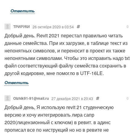
- в профилях элементов выдавливания (сдвига)
Ответить
присутствуют параметрически зависимые углы
(например, двутавр или швеллер с уклоном полок);
ТРИРУКИ
0
26 октября 2020 в 03:54
- в профилях элементов высокой детализации
Добрый день. Revit 2021 перестал правильно читать
отсутствует явно выраженная стенка с необходимым
данные семейства. При их загрузке, в таблице текст из
радиусом скругления;
непонятных символов, и переносит в проект их также
- в профилях элементов средней детализации
непонятными символами. Чтобы это исправить надо txt
присутствуют скругления...
файл соответствующий файлу семейства сохранить в
Так что для совместимости со стальными
другой кодировке, мне помогло в UTF-16LE.
соединениями приходится вручную
модифицировать семейства. На иллюстрации к
Ответить
комментарию показана модель, где я удалил из
семейств ЛИРА-САПР элементы выдавливания с
Olzhik91-91@mail.ru
0
27 декабря 2021 в 20:43
уклоном полок, и они подхватили соединения, а вот
Добрый день, Я использую revit 21 студенческую
семейство из стандартной поставки Autodesk, увы,
версию и хочу интегрировать лира сапр
не справилось.
2020(лицензионный с ключом) в ревит. в адинс
прописал все по ниструкций но но в ревите не