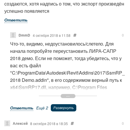
создаются, хотя надпись о том, что экспорт произведён
успешно появляется
Ответить
DmmD
0
4 октября 2018 в 11:58
Что-то, видимо, недоустановилось/слетело. Для
начала попробуйте переустановить ЛИРА-САПР
2018 демо. Если не поможет, тогда убедитесь, что у
вас есть файл
"C:\ProgramData\Autodesk\Revit\Addins\2017\SsmRP_
2018 Demo.addin", в его содержимом верный путь к
x64\SsmRP17.dll, например, C:\Program Files
(x86)\LIRA SAPR\LIRA SAPR 2018
DEMO\Bin\x64\SsmRP17.dll, что в папке
Ответить
Ещё 2
"C:\ProgramData\Autodesk\Revit\Addins\2017\" нет
других файлов SsmRP*.addin. Чтобы следить за
процессом экспорта, запустите САПФИР 2018 Study
Алексей
0
8 октября 2018 в 18:35