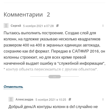
Комментарии
2
Сергей
0
5 ноября 2021 в 07:28
Пытаюсь выполнить построение. Создаю слой для
колонн, на пдложке указываю несколько квадратиков
размером 400 на 400 в экранных единицах автокада,
сохраняю как dxf формат. Передаю в САПФИР 2016, он
колонны строеюит, но для всех крлме превой
начеченной выдает ошибку в "служебной информации",
" контур объекта пересекаеться с другим объектом".
Хотя созданы только отделностоящии колонны. Это
глюк? Или есть нюанс в настройках?
Ответить
Александра
0
5 ноября 2021 в 10:25
Добрый день!А контуры колонн в dxf случайно не