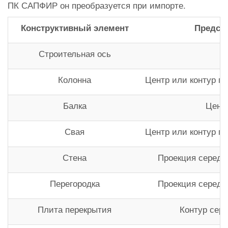
ПК САПФИР он преобразуется при импорте.
Конструктивный элемент
Предста
Строительная ось
Колонна
Центр или контур по
Балка
Цент
Свая
Центр или контур по
Стена
Проекция середи
Перегородка
Проекция середи
Плита перекрытия
Контур сер