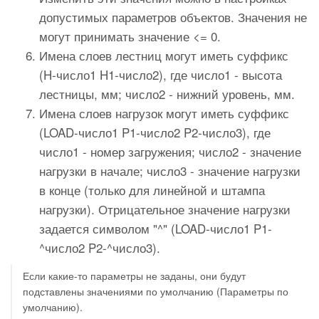
допустимых параметров объектов. Значения не
могут принимать значение <= 0.
Имена слоев лестниц могут иметь суффикс
(H-число1 H1-число2), где число1 - высота
лестницы, мм; число2 - нижний уровень, мм.
Имена слоев нагрузок могут иметь суффикс
(LOAD-число1 P1-число2 P2-число3), где
число1 - номер загружения; число2 - значение
нагрузки в начале; число3 - значение нагрузки
в конце (только для линейной и штампа
нагрузки). Отрицательное значение нагрузки
задается символом "^" (LOAD-число1 P1-
^число2 P2-^число3).
Если какие-то параметры не заданы, они будут
подставлены значениями по умолчанию (Параметры по
умолчанию).