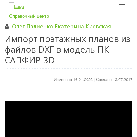
Toggle
navigat
Справочный центр
Олег Палиенко
Екатерина Киевская
Импорт поэтажных планов из
файлов DXF в модель ПК
САПФИР-3D
Изменено 16.01.2023 | Создано 13.07.2017