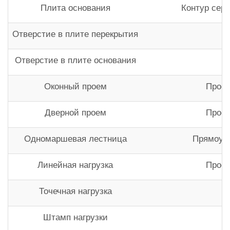
Плита основания
Контур сер
Отверстие в плите перекрытия
Отверстие в плите основания
Оконный проем
Проек
Дверной проем
Проек
Одномаршевая лестница
Прямоуго
Линейная нагрузка
Проек
Точечная нагрузка
Штамп нагрузки