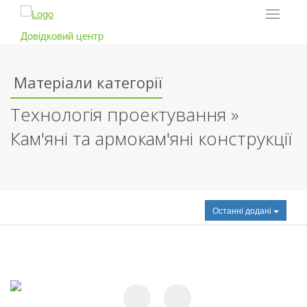
Toggle
navigat
Довідковий центр
Матеріали категорії
Технологія проектування »
Кам'яні та армокам'яні конструкції
Останні додані