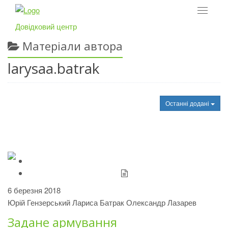
Toggle
navigat
Довідковий центр
Матеріали автора
larysaa.batrak
Останні додані
6 березня 2018
Юрій Гензерський
Лариса Батрак
Олександр Лазарев
Задане армування