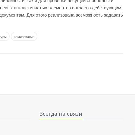
линейности, так и для проверки несущей способности
жневых и пластинчатых элементов согласно действующим
окументам. Для этого реализована возможность задавать
туры
армирование
Всегда на связи