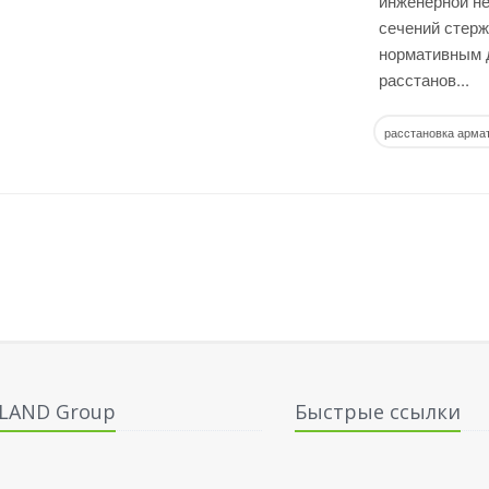
инженерной не
сечений стер
нормативным д
расстанов...
расстановка арма
ALAND Group
Быстрые ссылки