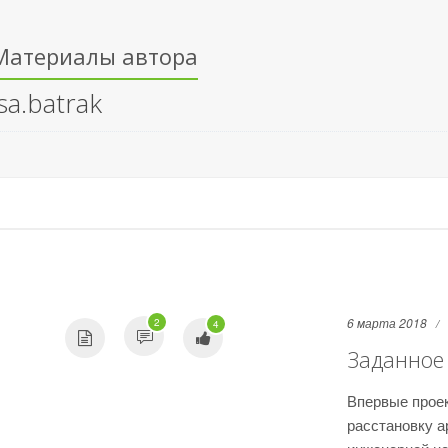
Материалы автора
isa.batrak
6 марта 2018
2
4
Заданное
Впервые прое
расстановку а