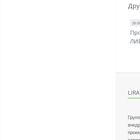
Дру
26.0
Про
ЛИ
LIR
Групп
внед
проек
стро