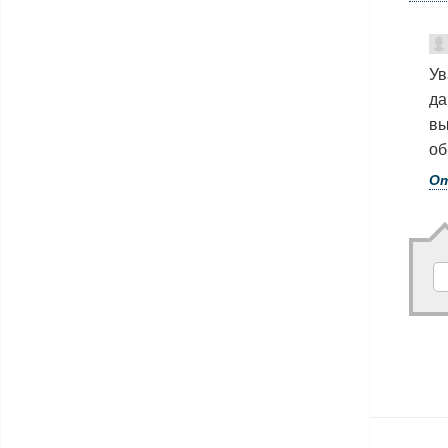
Ув
да
вы
об
О