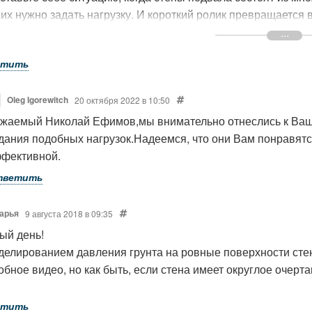
них нужно задать нагрузку. И короткий ролик превращается
му нельзя было реализовать простой механизм задания, нап
т изменяться нагрузка ее интенсивность и получили автомато
етить
ение нагрузки с изменением ее интенсивности от низа стен
ы их упорно обходите стороной.
рументы должны быть простыми и понятными, а главное удо
Oleg Igorewitch
20 октября 2022 в 10:50
я работы.
жаемый Николай Ефимов,мы внимательно отнеслись к Ва
дания подобных нагрузок.Надеемся, что они Вам понравятс
ажением, Николай Ефимов
фективной.
тветить
арья
9 августа 2018 в 09:35
ый день!
делированием давления грунта на ровные поверхности стен
обное видео, но как быть, если стена имеет округлое очерта
етить