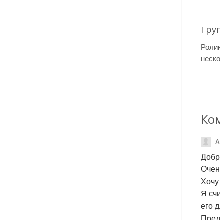
Гру
Ролик
неско
Ко
А
Добр
Очен
Хочу
Я сч
его д
Пред