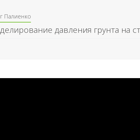
г Палиенко
делирование давления грунта на с