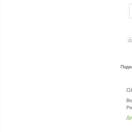
Поде
О
Ве
Ра
Др