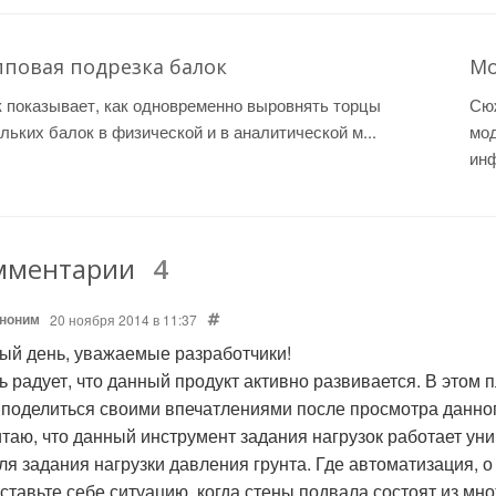
пповая подрезка балок
Мо
 показывает, как одновременно выровнять торцы
Сюж
льких балок в физической и в аналитической м...
мо
инф
мментарии
4
ноним
20 ноября 2014 в 11:37
ый день, уважаемые разработчики!
ь радует, что данный продукт активно развивается. В этом
 поделиться своими впечатлениями после просмотра данног
итаю, что данный инструмент задания нагрузок работает ун
ля задания нагрузки давления грунта. Где автоматизация, о 
ставьте себе ситуацию, когда стены подвала состоят из множ