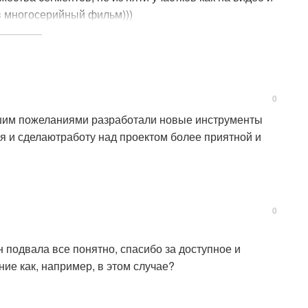
 в многосерийный фильм)))
ример, указать аналитический уровень от которого
м... Ну или указать в модели ряд стен и применить
ы. На самом деле, простых вариантов реализации уйма
бными в использовании, ну и конечно сокращать
0
шим пожеланиями разработали новые инструменты
я и сделаютработу над проектом более приятной и
0
 подвала все понятно, спасибо за доступное и
ние как, например, в этом случае?