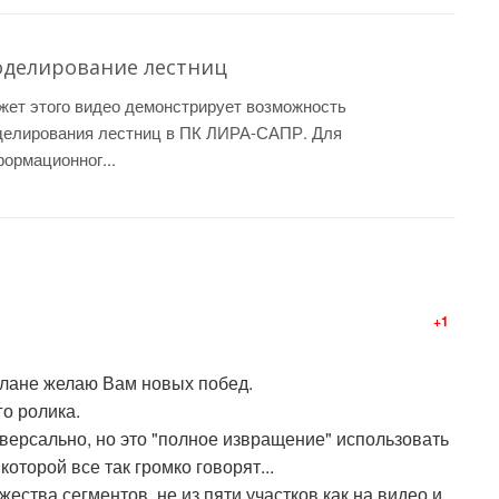
делирование лестниц
ет этого видео демонстрирует возможность
делирования лестниц в ПК ЛИРА-САПР. Для
ормационног...
+1
 плане желаю Вам новых побед.
о ролика.
иверсально, но это "полное извращение" использовать
которой все так громко говорят...
ества сегментов, не из пяти участков как на видео и