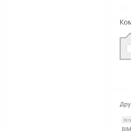
Ко
Дру
03.1
BIM