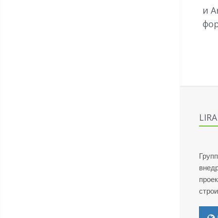
и A
фор
LIR
Групп
внед
проек
стро