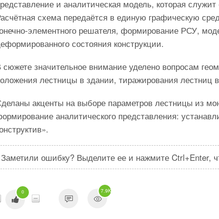
представление и аналитическая модель, которая служит
Расчётная схема передаётся в единую графическую ср
конечно-элементного решателя, формирование РСУ, мод
деформированного состояния конструкции.
В сюжете значительное внимание уделено вопросам геом
положения лестницы в здании, тиражирования лестниц в
Сделаны акценты на выборе параметров лестницы из мон
формирование аналитического представления: устанавл
онструктив».
Заметили ошибку? Выделите ее и нажмите Ctrl+Enter, 
7.9K
0