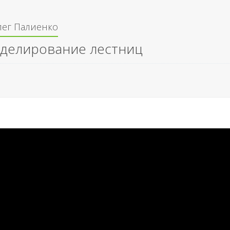
лег Палиенко
делирование лестниц