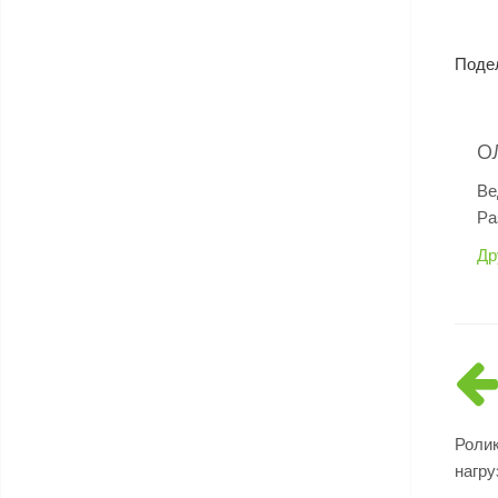
Поде
О
Ве
Ра
Др
Роли
нагру