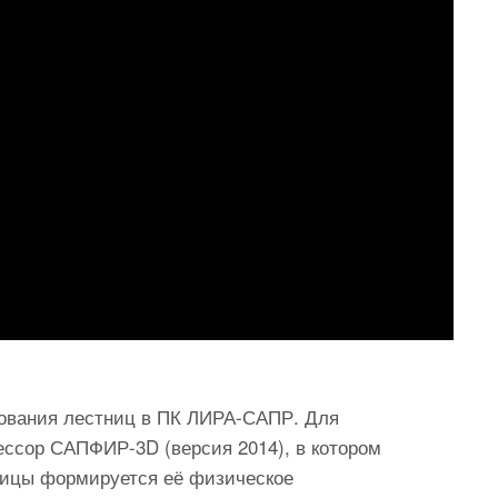
рования лестниц в ПК ЛИРА-САПР. Для
ссор САПФИР-3D (версия 2014), в котором
ницы формируется её физическое