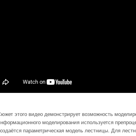
Сюжет этого видео демонстрирует возможность модели
информационного моделирования используется препроце
создаётся параметрическая модель лестницы. Для лест