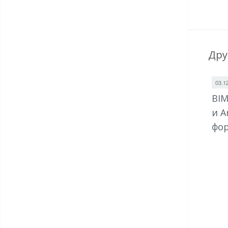
Дру
03.1
BIM
и A
фор