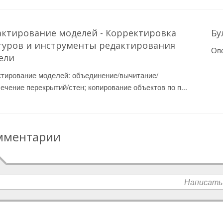
актирование моделей - Корректировка
Бу
туров и инструменты редактирования
Опе
ели
ктирование моделей: объединение/вычитание/
ечение перекрытий/стен; копирование объектов по п...
мментарии
Написать