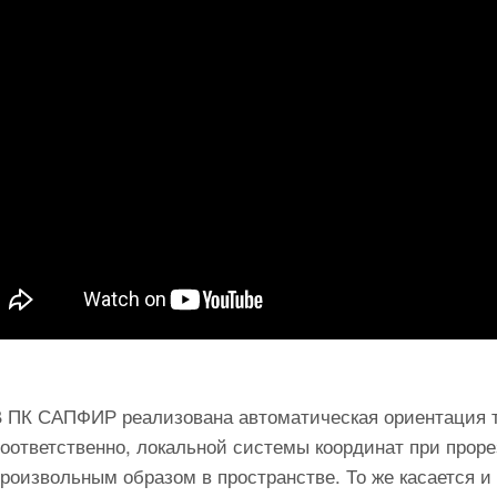
В ПК САПФИР реализована автоматическая ориентация т
оответственно, локальной системы координат при прор
роизвольным образом в пространстве. То же касается и