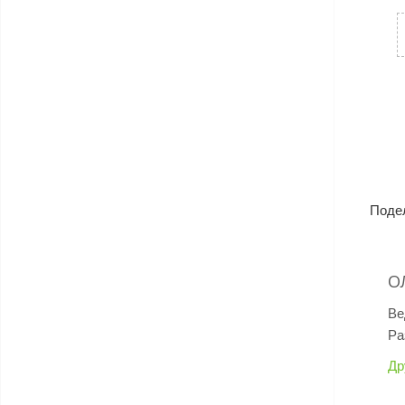
Поде
О
Ве
Ра
Др