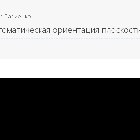
г Палиенко
томатическая ориентация плоскост