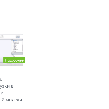
Подробнее
.
узки в
 и
ой модели