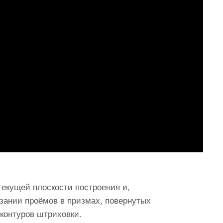
екущей плоскости построения и,
езании проёмов в призмах, повернутых
 контуров штриховки.