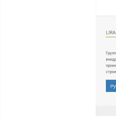
LIR
Групп
внед
проек
стро
Ру