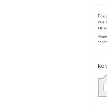
Ред
кон
мод
Реда
перес
Ко