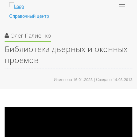
Toggle
navigat
Справочный центр
Олег Палиенко
Библиотека дверных и оконных
проемов
Изменено 16.01.2023 | Создано 14.03.2013