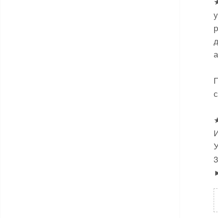
★
у
р
а
И
3