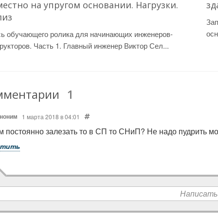
местно на упругом основании. Нагрузки.
зд
лиз
Зап
осн
сь обучающего ролика для начинающих инженеров-
рукторов. Часть 1. Главный инженер Виктор Сел...
мментарии
1
ноним
1 марта 2018 в 04:01
м постоянно залезать то в СП то СНиП? Не надо пудрить мо
етить
Написать