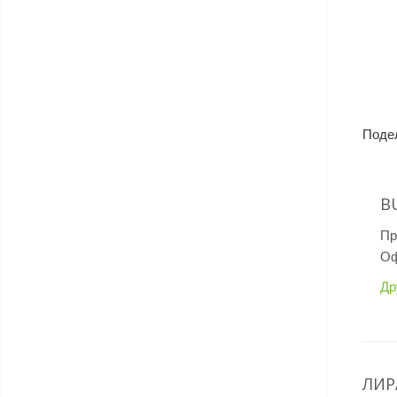
Поде
B
Пр
Оф
Др
ЛИР