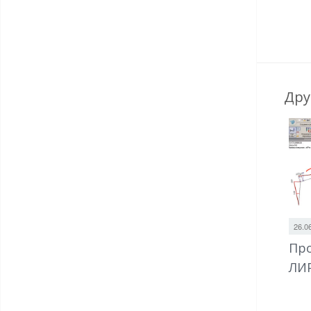
Дру
26.0
Про
ЛИ