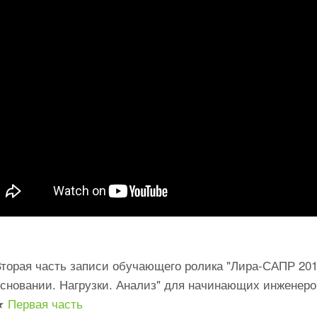
торая часть записи обучающего ролика "Лира-САПР 2013
основании. Нагрузки. Анализ" для начинающих инженеро
★
Первая часть