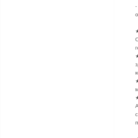
-
★
г
к
м
А
с
п