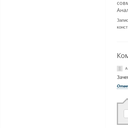
сов
Ана
Запи
конст
Ко
А
Заче
Отв