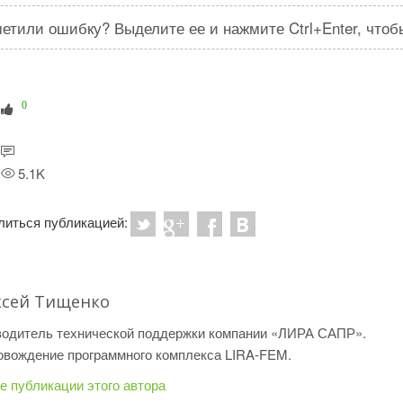
етили ошибку? Выделите ее и нажмите Ctrl+Enter, что
0
5.1K
литься публикацией:
ксей Тищенко
водитель технической поддержки компании «ЛИРА САПР».
овождение программного комплекса LIRA-FEM.
е публикации этого автора