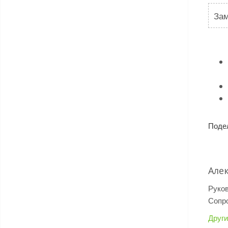
Зам
Поде
Але
Руко
Сопр
Други