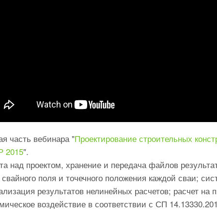
ая часть вебинара "
Проектирование строительных конс
Р 2015
".
та над проектом, хранение и передача файлов результа
 свайного поля и точечного положения каждой сваи; си
ализация результатов нелинейных расчетов; расчет на 
мическое воздействие в соответствии с СП 14.13330.20