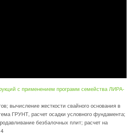
трукций с применением программ семейства ЛИРА-
тов; вычисление жесткости свайного основания в
стема ГРУНТ, расчет осадки условного фундамента;
продавливание безбалочных плит; расчет на
14