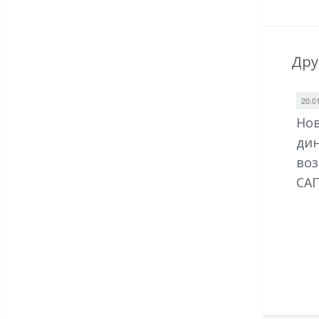
Дру
20.0
Нов
дин
воз
САП