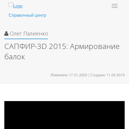
Toggle
navigat
Справочный центр
Олег Палиенко
САПФИР-3D 2015: Армирование
балок
Изменено 17.01.2023 | Создано 11.03.2015