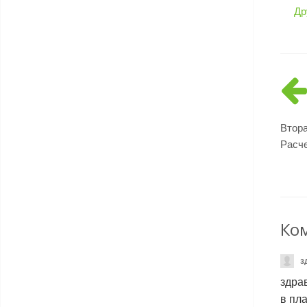
Др
Втора
Расче
Ко
з
здра
в пл