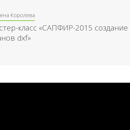
лена Королева
стер-класс «САПФИР-2015 cоздание 
анов dxf»