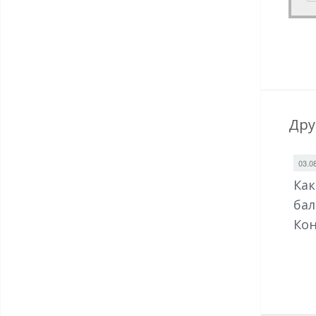
Дру
03.0
Как
бал
Кон