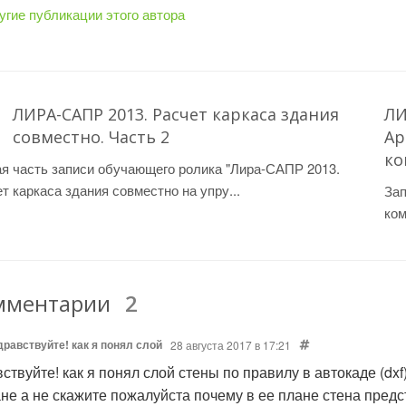
угие публикации этого автора
ЛИРА-САПР 2013. Расчет каркаса здания
ЛИ
совместно. Часть 2
Ар
ко
я часть записи обучающего ролика "Лира-САПР 2013.
т каркаса здания совместно на упру...
Зап
ком
мментарии
2
дравствуйте! как я понял слой
28 августа 2017 в 17:21
вствуйте! как я понял слой стены по правилу в автокаде (dx
ане а не скажите пожалуйста почему в ее плане стена пред