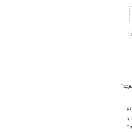
Поде
Е
Ве
Пр