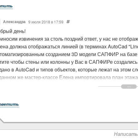
етить
Александра
9 июля 2018 в 17:59
брый день!
иносим извинения за столь поздний ответ, у нас не отобр
ена должна отображаться линией (в терминах AutoCad "Line"
томатизированным созданием 3D модели САПФИР на базе поэ
тите чтобы стены или колонны у Вас в САПФИРе создались 
дано в AutoCad и типов объектов, которые лежат на этом сл
данном же мастер-классе Елена импортировала план этажа
дложки dxf) и использовала этот план только для привязки 
здаться не может.
тветить
Написать