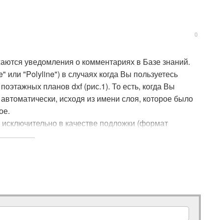
0
ажаются уведомления о комментариях в Базе знаний.
 или "Polyline") в случаях когда Вы пользуетесь
тажных планов dxf (рис.1). То есть, когда Вы
автоматически, исходя из имени слоя, которое было
ое.
 исключительно в качестве подложки (формат
объектов (рис.2). Ничего автоматически по нему