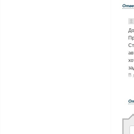
Отв
До
Пр
Ст
ав
хо
за
В 
по
со
О